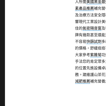
人所需
美國黑金
嚴
素產品推薦
補充營
及治療方法安全隱
響現代工業設計美
佳的
氣密隔音窗
及
牌有幾款甚至還能
不容易
快篩試劑
多
的價格，舒緩痘痘
大家參考
紫錐菊
功
手法您的肯定眾多
的位置先進設備卓
務。建維護山茶花
減肥推薦
補充營養