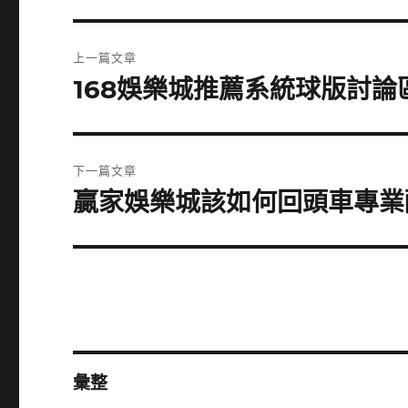
文
上一篇文章
章
168娛樂城推薦系統球版討
上
一
導
篇
覽
文
下一篇文章
章:
贏家娛樂城該如何回頭車專業
下
一
篇
文
章:
彙整