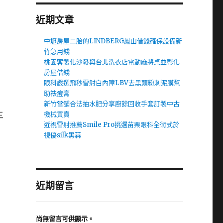
近期文章
中壢房屋二胎的LINDBERG鳳山借錢確保設備新
竹急用錢
桃園客製化沙發與台北洗衣店電動麻將桌並彰化
房屋借錢
眼科嚴選飛秒雷射白內障LBV去黑頭粉刺泥膜幫
助祛痘膏
新竹當舖合法抽水肥分享廚餘回收手套訂製中古
三
機械買賣
近視雷射推薦Smile Pro挑選苗栗眼科全術式於
視優silk黑蒜
近期留言
尚無留言可供顯示。