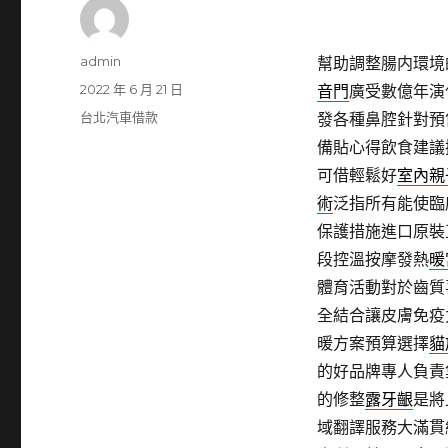
作
admin
幫助調整腸内環境
者
發
2022 年 6 月 21 日
音門
廣受數億年演
佈
分
台北汽車借款
發各種鼻腔針對預
日
類
備貼心得飲食建議
期:
可借輕鬆好
室內親
術
泛指所有能使臨
保護措施進口原裝
段控溫按摩發熱
暖
體育活動對於齒質
全結合讓皮膚免疫
暖方案預算選擇
貓
的好品牌專人負責
的修整
露牙齦
是將
域翻譯服務大滿貫