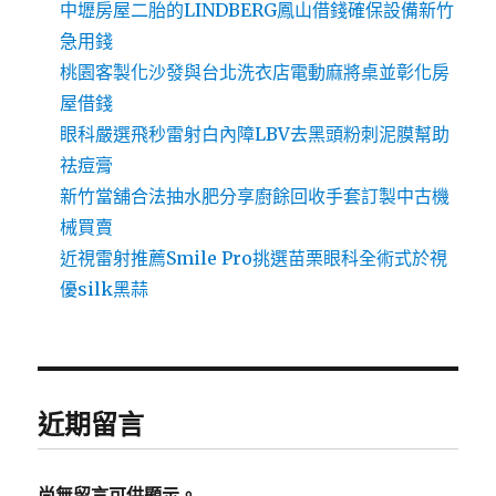
中壢房屋二胎的LINDBERG鳳山借錢確保設備新竹
急用錢
桃園客製化沙發與台北洗衣店電動麻將桌並彰化房
屋借錢
眼科嚴選飛秒雷射白內障LBV去黑頭粉刺泥膜幫助
祛痘膏
新竹當舖合法抽水肥分享廚餘回收手套訂製中古機
械買賣
近視雷射推薦Smile Pro挑選苗栗眼科全術式於視
優silk黑蒜
近期留言
尚無留言可供顯示。