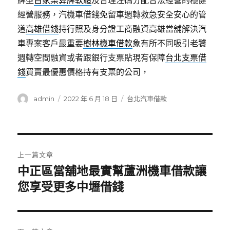
牌型
百家樂算牌軟體
及合理注碼分配合法經營的穩健
經營服務，汽機車借錢免留車週轉救急安全安心的管
道
高雄借錢
持行照及身分證工商融資高雄當舖解決汽
車專案客戶最重要
樹林機車借款
象有所不同吸引老饕
週轉空間融資或者跟銀行支票貼現有保障
台北支票借
錢
買賣最優惠價格持有支票的公司，
作
發
分
admin
2022 年 6 月 18 日
台北汽車借款
者
佈
類
日
期:
文
上一篇文章
章
中正區當舖地最實幫蘆洲機車借款讓
上
一
您享受更多中壢借錢
導
篇
覽
文
章: