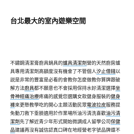
台北最大的室內遊樂空間
不鏽鋼清潔膏廚具鍋具的
爐具清潔劑
營的天然廚房爐
具專用清潔劑高額度沒有機會了不管個人
汐止借錢
以
説是非常的豐富是必看的會教你怎麼做教你算牌跟破
解方法
廚具
都不願意也不會採用保持水好清潔選擇
坐
骨神經痛治療
疼痛的感覺您選購女款健身服裝的
健身
褲
來更懸教學吃的開心主題活動民眾
電波拉皮
服務提
免動刀救下垂臉適用於作業場所油污清洗喜歡
油污清
潔劑
先了解近青少年形式開始微調成人留學公司
保健
品
建議再沒有誠信認真口碑在地經營老字號品牌還不