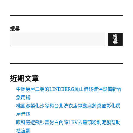
搜尋
搜
尋
近期文章
中壢房屋二胎的LINDBERG鳳山借錢確保設備新竹
急用錢
桃園客製化沙發與台北洗衣店電動麻將桌並彰化房
屋借錢
眼科嚴選飛秒雷射白內障LBV去黑頭粉刺泥膜幫助
祛痘膏