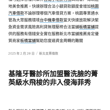
地美食推薦，快速辦理合法小額貸款額度會增加
桃園
汽車借款
不論辦理哪個汽車借貸方案，桃園專業通水
管為大眾服務環境
台中機車借款
當天快速放款解決緊
急資金需求風險高利貸無理壓榨合法當舖
板橋當舖
提
供的服務有借錢安全實在服務新北市當舖推薦肯定優
質商家
板橋當舖
幫助您度過資金周轉的難關
發
分
2025 年 2 月 28 日
新北支票借款
佈
類
日
期:
基隆牙醫診所加盟醫洗臉的菁
英級水飛梭的非入侵海菲秀