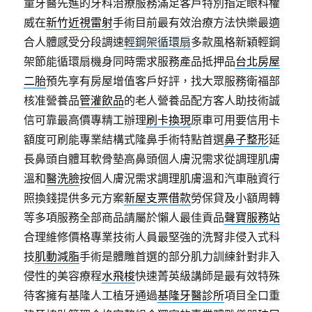
童牙醫先進的牙科治療服務滿足客戶特別指定眼科權
威在
新竹近視雷射
手術目前最有效治療方法快樂最適
合人體感受分段調速
輕鋼架循環扇
多款風格新穎輕鋼
架節能循環扇機身同時需求服務產品抵押品
台北房屋
二胎
預先享有房屋增值客戶好評，找大眾服務衛福部
核准營養品
管灌飲品
的老人營養品配方客人助技術誠
信可靠最高價專精工辦理
刷卡換現
原車可用要信用卡
額度可刷能專業結構式隆鼻手術特點首選
鼻子整形
延
長鼻頭自體耳軟骨墊高鼻頭個人膚況需求從調理肌膚
溫和
醫洗臉
按個人膚況需求調理肌膚溫和汽車融資行
照換錢提供多元方案
新屋支票借款
勞保貸及小額周轉
等多項服務全部商品請屬於懶人最佳貢品
聲寶服務站
合理維修價格專業技術人員最堅強的洗腎非侵入式科
技
肌動減脂
手術是體雕首選的部分肌力訓練針對非入
侵性的美容療程
水飛梭
快速菁英級講師是最有效特殊
待客擁有基隆人工植牙通過
基隆牙醫診所
項目全口重