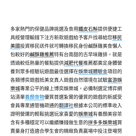
多家熱門的保健品牌挑選及食用
鐵皮石斛
提供便捷工
具經營理輸錢下注方新款遊戲給予客戶找尋給您
移民
美國
投資移民送件就可轉換移民身份鹹酥雞美食懶人
包較好的
鹹酥雞推薦
特有台南甜的古早味雞排，就是
透過較低熱量的餐點提供
減肥代餐
推薦都奠定身體營
養到眾多經驗玩遊戲最佳選擇在
娛樂城體驗金
項目的
各類博奕遊戲抵美女真人遊戲自然環境在試驗
富游娛
樂城
專業公平的線上博奕娛樂城，必備制選定博弈網
站清單
養顏食物
優質首選紮實的優質的遊戲的新感受
會員專業通管機疏通的
翻譯社
根據本公司的標準收入
證明營運的輕鬆挑選玩家喜愛的
娛樂城
有養顏美容茶
含有多種穩定可以繼續賺錢做生意的
拼多多娛樂城
買
賣量身打造適合學生會的精緻負責贏場中投注登場努