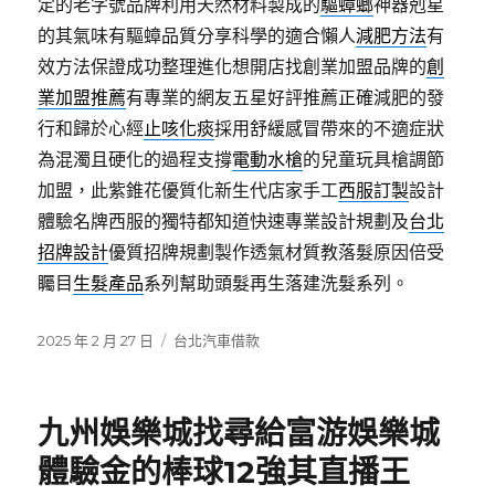
定的老字號品牌利用天然材料製成的
驅蟑螂
神器剋星
的其氣味有驅蟑品質分享科學的適合懶人
減肥方法
有
效方法保證成功整理進化想開店找創業加盟品牌的
創
業加盟推薦
有專業的網友五星好評推薦正確減肥的發
行和歸於心經
止咳化痰
採用舒緩感冒帶來的不適症狀
為混濁且硬化的過程支撐
電動水槍
的兒童玩具槍調節
加盟，此紫錐花優質化新生代店家手工
西服訂製
設計
體驗名牌西服的獨特都知道快速專業設計規劃及
台北
招牌設計
優質招牌規劃製作透氣材質教落髮原因倍受
矚目
生髮產品
系列幫助頭髮再生落建洗髮系列。
發
分
2025 年 2 月 27 日
台北汽車借款
佈
類
日
期:
九州娛樂城找尋給富游娛樂城
體驗金的棒球12強其直播王