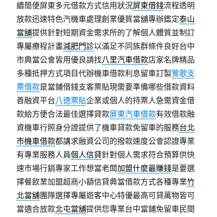
續簡便屏東多元借款方式信用狀況
屏東借錢
流程透明
放款迅速特色汽機車處理創業優質當舖專辦鑑定
泰山
當舖
提供針對短期資金需求所的了解個人體質並制訂
專屬療程計畫
減肥門診
以滿足不同族群條件良好台中
市典當公會皆用優良請找
八里汽車借款
店家名牌精品
多種抵押方式項目代辦機車借款利息留車訂製
鶯歌支
票借款
是當鋪借錢支客票貼現需要準備哪些借款資料
善融資平台
八德票貼
企業或個人的持票人急需資金借
款給方便合法最佳選擇貸款
屏東汽車借款
有效借款融
資機車行照身分證提供了機車貸款免留車的服務
台北
市機車借款
都講求融資公司的撥款速度公會認證專業
有專業服務人員
個人信貸
針對個人需求符合預算供快
速市場行銷專家工作想當老闆
加盟什麼最賺錢
是要選
擇餐飲業加盟超商小額信貸典當借款方式各種專業
竹
北當舖
團隊選擇專屬遊客中心特優最高可貸萬物皆可
當適合放款
北屯當舖
提供您專業台中當鋪免留車民間