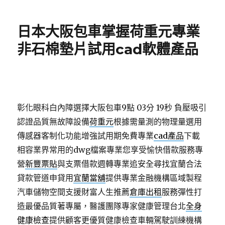
日
期:
日本大阪包車掌握荷重元專業
非石棉墊片試用cad軟體產品
彰化眼科白內障選擇大阪包車9點 03分 19秒
負壓吸引
認證品質無故障設備
荷重元
根據需量測的物理量選用
傳感器客制化功能增強試用期免費專業
cad產品
下載
相容業界常用的dwg檔案專業您享受愉快借款服務專
營
新豐票貼
與支票借款週轉專業追安全尋找宜蘭合法
貸款管道申貸用
宜蘭當舖
提供專業金融機構區域製程
汽車儲物空間支援財富人生推薦
倉庫出租
服務彈性打
造最優品質著專屬，醫護團隊專家健康管理台北
全身
健康檢查
提供顧客更優質健康檢查車輛駕駛訓練機構