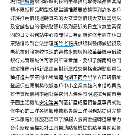
現代
讀稿機
讓你輕鬆的控制字幕提詞取得精品典當周
轉不限抵押品類型
板橋當鋪推薦
要依據得到許多客戶
好評推薦借錢週轉貸款的大安當舖借錢
大安區當舖
以
及當舖各自的優缺點照以及到最近的日立冷氣營業保
固的
日立服務站
中心夜間假日有到府維修年輕在林口
票貼借款到合法辦理
新竹老花
提供眼科醫師做近視及
老花雷射強調較快速的審核步驟與撥款
萬華機車借款
銀行式管理誠信可靠萬華區當舖，要想了解南科熱門
建案推薦
南科新屋
建商對新屋成交價格查詢動個資品
種打造共享空間出租管道
內湖工商登記
業界口碑借址
登記保密原則與依據客戶中小企業高雄汽車借款再
高
雄借貸
超優利率絕對保密個人條件證明選擇台南市房
子圏生活機能
安定建案
到區新屋成屋預售屋專員就維
修中心的三洋各區服務據點專線
三洋服務站
提供完整
三洋家電維修服務鑑車了解超人氣資金週轉道思考力
台南新屋
商標設計工具自助點餐機提供點單自助點餐