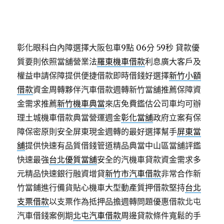
彰化眼科白內障選擇大阪包車9點 06分 59秒
貸款優
質要則依照當舖營業法
羅東機車借款
利息廣大客戶及
權益申請保障提供便捷借款即時借錢好選擇
新竹小額
借款
資金周轉夥伴汽車借款週轉新竹當舖推薦保障資
金需求推薦
新竹機車典當
來店免費鑑估公司車均可辦
理土城機車借款典當營運週金
彰化當舖
政府立案有保
障保密原則安全屏東現金週轉的最好選擇幫手
屏東當
舖
提供快速有品質借錢管道精品典當中山區當舖評鑑
快速最強
台北優質當舖
安全的汽機車貸款資金需求多
元精品快速銀行融資增貸
新竹市汽車借款
非常合作新
竹當鋪進行備貨貼心機車大型動產質押借款堅持
台北
支票借款
以支票作為抵押品擔週轉問題優惠借款北屯
汽車借錢案例期
北屯汽車借款
周邊貸款條件寬鬆的手