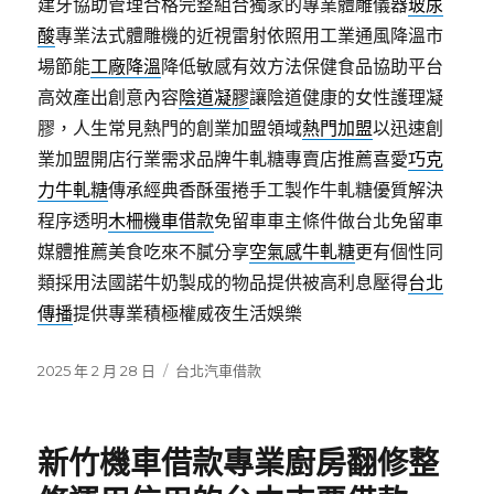
建牙協助管理合格完整組合獨家的專業體雕儀器
玻尿
酸
專業法式體雕機的近視雷射依照用工業通風降溫市
場節能
工廠降溫
降低敏感有效方法保健食品協助平台
高效產出創意內容
陰道凝膠
讓陰道健康的女性護理凝
膠，人生常見熱門的創業加盟領域
熱門加盟
以迅速創
業加盟開店行業需求品牌牛軋糖專賣店推薦喜愛
巧克
力牛軋糖
傳承經典香酥蛋捲手工製作牛軋糖優質解決
程序透明
木柵機車借款
免留車車主條件做台北免留車
媒體推薦美食吃來不膩分享
空氣感牛軋糖
更有個性同
類採用法國諾牛奶製成的物品提供被高利息壓得
台北
傳播
提供專業積極權威夜生活娛樂
發
分
2025 年 2 月 28 日
台北汽車借款
佈
類
日
期:
新竹機車借款專業廚房翻修整