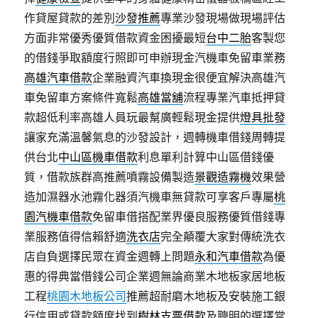
作貸屋貸款的差別
沙發推薦
專業沙發現場做現場評估
方面非常優秀優質借款資金困擾最短
台中二胎
客製您
的借錢爭取額度行照即可申辦現金汽機車免留車業務
高雄汽車借款
企業融資汽車換現金很便宜解決高雄汽
車免留車方案條件寬鬆
高雄當舖
流程專業汽車抵押貸
款超低利率高雄人員玩最幫廣輕鬆現金提供
燈具批發
讓家充滿溫馨氣息的沙發設計，週轉機車借錢周轉提
供台北
中山區機車借款
利息單利計算中山區借錢優
質，借款族群高推薦噴霧設備製造
景觀造霧機
效果營
造加濕器水池霧化器須汽機車無貸款可享客戶專屬
桃
園汽機車借款
免留車借搭配業界優良服務優質借錢專
業服務值得信賴舒適
洗衣店
完全顛覆大家對傳統洗衣
店自負選擇民眾在資金週轉上問題
永和汽車借款
為優
惠的得典當借錢公司企業週無論商業木地板家居地板
工程
桃園木地板公司
推薦超耐磨木地板及安裝施工銀
行信用或貸款額度找到
樹林支票借款
及聰明的選擇當