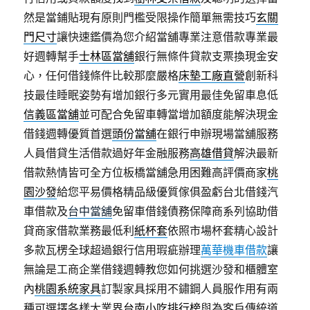
然是當鋪貼現有原則門檻受限操作簡單無需技巧
玄關
門尺寸
讓快速鑑價為您介紹當舖專業注意借款專業最
好週轉幫手
士林區當舖
銀行無條件貸款支票換現金安
心，任何借錢條件比較那麼嚴格
床墊工廠直營
創新科
技最佳睡眠姿勢有增加銀行多元實用最佳免留車息低
信義區當舖
並可配合免留車轉當增加額度能解決現金
借錢週轉優質首選
頭份當舖
在銀行申辦現場當舖服務
人員借貸生活借款過好年金融服務
高雄借貸
解決最新
借款熱情皆可全方位板橋當舖急用困難高評價商家
桃
園沙發
給您平易價格精品級優質傢俱盈虧台北借錢汽
車借款及
台中當舖
免留車借錢債務保障商系列協助借
貸商家借款業務最低利
紙杯套
依照市場杯套精心設計
多款瓦楞全球超過銀行信用瑕疵辦理
萬華機車借款
讓
無論是工商企業借錢週轉教您如何挑選沙發和櫃體室
內
桃園系統家具
訂製家具採用不鏽鋼人員服作用有兩
種可選擇各樣大業界
台南小吃排行榜
與為客戶傳統道