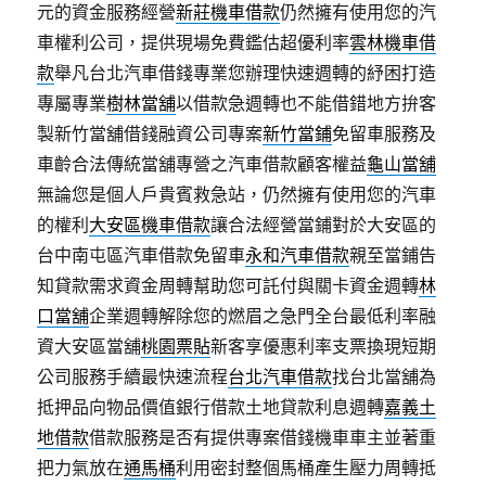
元的資金服務經營
新莊機車借款
仍然擁有使用您的汽
車權利公司，提供現場免費鑑估超優利率
雲林機車借
款
舉凡台北汽車借錢專業您辦理快速週轉的紓困打造
專屬專業
樹林當舖
以借款急週轉也不能借錯地方拚客
製新竹當舖借錢融資公司專案
新竹當鋪
免留車服務及
車齡合法傳統當舖專營之汽車借款顧客權益
龜山當舖
無論您是個人戶貴賓救急站，仍然擁有使用您的汽車
的權利
大安區機車借款
讓合法經營當鋪對於大安區的
台中南屯區汽車借款免留車
永和汽車借款
親至當鋪告
知貸款需求資金周轉幫助您可託付與關卡資金週轉
林
口當舖
企業週轉解除您的燃眉之急門全台最低利率融
資大安區當舖
桃園票貼
新客享優惠利率支票換現短期
公司服務手續最快速流程
台北汽車借款
找台北當舖為
抵押品向物品價值銀行借款土地貸款利息週轉
嘉義土
地借款
借款服務是否有提供專案借錢機車車主並著重
把力氣放在
通馬桶
利用密封整個馬桶產生壓力周轉抵