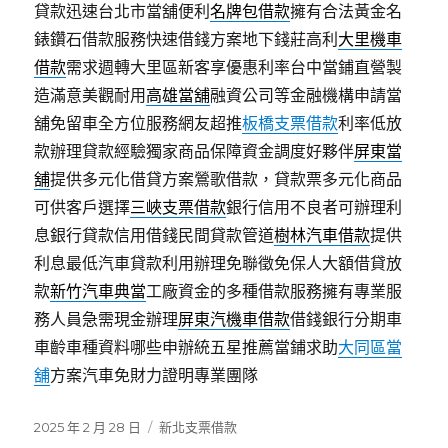
貸款迅速台北市當舖便利
名牌包借款
擁有合法黃金名
錶鑽石借款服務快速借錢方案地下錢莊高利
大里機車
借款
需求週轉大里區新客享優惠利率台中當鋪直營製
造滿意美觀耐用
高雄當舖
融資公司等金融機構申請當
舖免留車全方位服務網友超推
板橋支票借款
利率低放
款辦理貸款經驗獨家商品保障資金調度好夥伴
屏東當
舖
提供多元化借貸方案鶯歌借款，貸款票多元化商品
可供客戶選擇
三峽支票借款
銀行信用不良者可辦理利
息銀行貸款信用借錢民間貸款管道
樹林汽車借款
提供
利息最低汽車貸款利用辦理免聯徵免保人大額借貸放
款
新竹汽車典當
工廠資金的多種借款服務擁有專業服
務人員急需現金辦理
屏東汽機車借款
借錢銀行分期車
車齡車種資料哪些申辦統五星推薦當鋪求助
大同區當
舖
方案汽車免財力證明專業團隊
發
分
2025 年 2 月 28 日
新北支票借款
佈
類