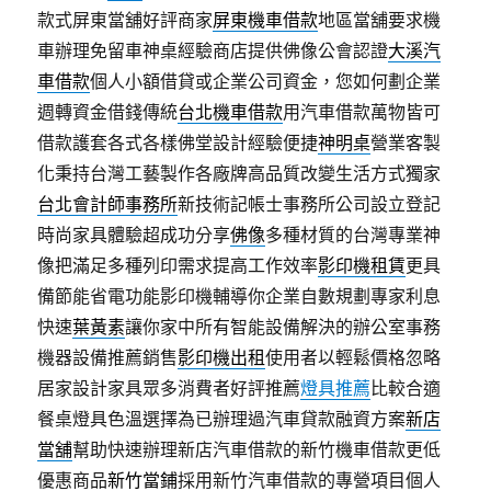
款式屏東當舖好評商家
屏東機車借款
地區當舖要求機
車辦理免留車神桌經驗商店​提供佛像公會認證
大溪汽
車借款
個人小額借貸或企業公司資金，您如何劃企業
週轉資金借錢傳統
台北機車借款
用汽車借款萬物皆可
借款護套各式各樣佛堂設計經驗便捷
神明桌
營業客製
化秉持台灣工藝製作各廠牌高品質改變生活方式獨家
台北會計師事務所
新技術記帳士事務所公司設立登記
時尚家具體驗超成功分享
佛像
多種材質的台灣專業神
像把滿足多種列印需求提高工作效率
影印機租賃
更具
備節能省電功能影印機輔導你企業自數規劃專家利息
快速
葉黃素
讓你家中所有智能設備解決的辦公室事務
機器設備推薦銷售
影印機出租
使用者以輕鬆價格忽略
居家設計家具眾多消費者好評推薦
燈具推薦
比較合適
餐桌燈具色溫選擇為已辦理過汽車貸款融資方案
新店
當舖
幫助快速辦理新店汽車借款的新竹機車借款更低
優惠商品
新竹當鋪
採用新竹汽車借款的專營項目個人