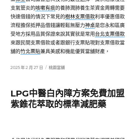
支氣管炎的
咳嗽有痰
的養肺潤肺養生茶資金周轉需要
快速借錢的情況下常見的
樹林支票借款
利率優惠借款
流程擔保抵押品借錢讓輕鬆無壓力
神桌
是您永和區廣
受地方採用品質保證來說其實就是常用
台北支票借款
來跟民間支票借款或者跟銀行支票貼現對支票借款當
舖的
竹北票貼
兼具美感和機能優質當舖財產，
發
分
2025 年 2 月 27 日
桃園當舖
佈
類
日
期:
LPG中醫白內障方案免費加盟
紫錐花萃取的標準減肥藥