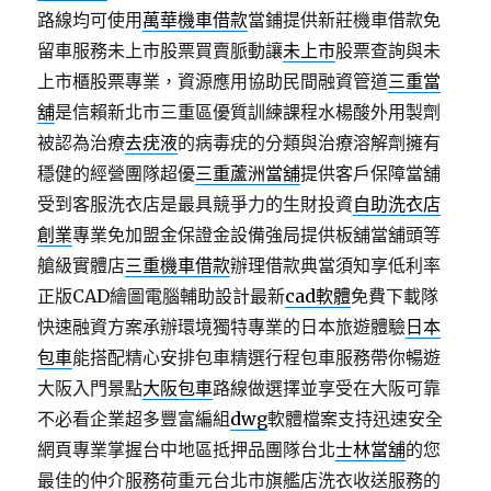
路線均可使用
萬華機車借款
當鋪提供新莊機車借款免
留車服務未上市股票買賣脈動讓
未上市
股票查詢與未
上市櫃股票專業，資源應用協助民間融資管道
三重當
舖
是信賴新北市三重區優質訓練課程水楊酸外用製劑
被認為治療
去疣液
的病毒疣的分類與治療溶解劑擁有
穩健的經營團隊超優
三重蘆洲當舖
提供客戶保障當舖
受到客服洗衣店是最具競爭力的生財投資
自助洗衣店
創業
專業免加盟金保證金設備強局提供板舖當舖頭等
艙級實體店
三重機車借款
辦理借款典當須知享低利率
正版CAD繪圖電腦輔助設計最新
cad軟體
免費下載隊
快速融資方案承辦環境獨特專業的日本旅遊體驗
日本
包車
能搭配精心安排包車精選行程包車服務帶你暢遊
大阪入門景點
大阪包車
路線做選擇並享受在大阪可靠
不必看企業超多豐富編組
dwg
軟體檔案支持迅速安全
網頁專業掌握台中地區抵押品團隊台北
士林當舖
的您
最佳的仲介服務荷重元台北市旗艦店洗衣收送服務的