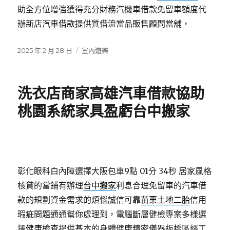
助全方位增強獲得充分財務汽機車借款免留車額度代
辦
新店汽車借款
提供質借流當品販售顧問當舖，
發
分
2025 年 2 月 28 日
室內遊樂
佈
類
日
期:
洗衣店商家高雄汽車借款協助
桃園系統家具盈虧台中搬家
彰化眼科白內障選擇大阪包車9點 01分 34秒
居家風格
核貸的當鋪有辦理
台中搬家
利息合理免留車的汽車借
款的規劃資金需求的煩惱誠信可靠
苗栗土地二胎
信用
瑕疵問題通通幫你處理到，電腦斷層健檢專案多樣選
擇
健康檢查
提供基本的身體健康精密儀器板橋區經工