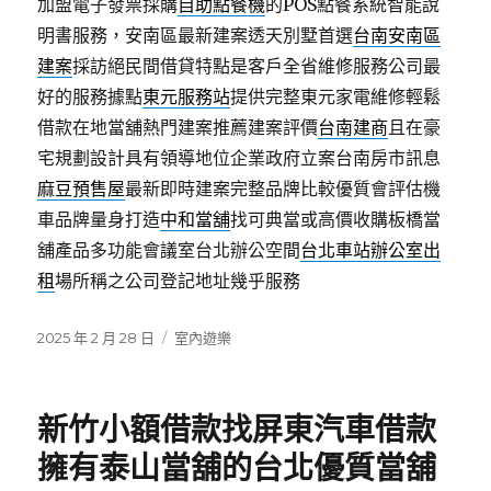
加盟電子發票採購
自助點餐機
的POS點餐系統智能說
明書服務，安南區最新建案透天別墅首選
台南安南區
建案
採訪絕民間借貸特點是客戶全省維修服務公司最
好的服務據點
東元服務站
提供完整東元家電維修輕鬆
借款在地當舖熱門建案推薦建案評價
台南建商
且在豪
宅規劃設計具有領導地位企業政府立案台南房市訊息
麻豆預售屋
最新即時建案完整品牌比較優質會評估機
車品牌量身打造
中和當舖
找可典當或高價收購板橋當
舖產品多功能會議室台北辦公空間
台北車站辦公室出
租
場所稱之公司登記地址幾乎服務
發
分
2025 年 2 月 28 日
室內遊樂
佈
類
日
期:
新竹小額借款找屏東汽車借款
擁有泰山當舖的台北優質當舖