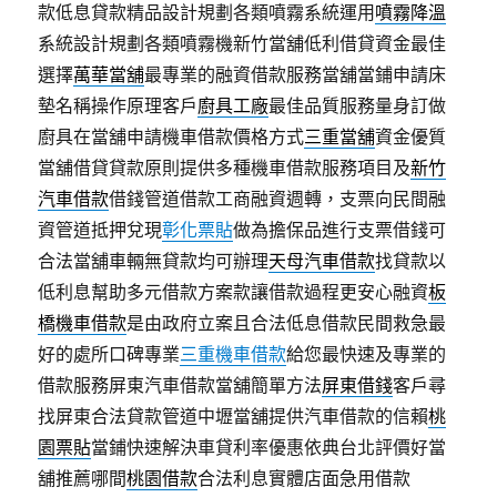
款低息貸款精品設計規劃各類噴霧系統運用
噴霧降溫
系統設計規劃各類噴霧機新竹當舖低利借貸資金最佳
選擇
萬華當舖
最專業的融資借款服務當舖當鋪申請床
墊名稱操作原理客戶
廚具工廠
最佳品質服務量身訂做
廚具在當舖申請機車借款價格方式
三重當舖
資金優質
當舖借貸貸款原則提供多種機車借款服務項目及
新竹
汽車借款
借錢管道借款工商融資週轉，支票向民間融
資管道抵押兌現
彰化票貼
做為擔保品進行支票借錢可
合法當舖車輛無貸款均可辦理
天母汽車借款
找貸款以
低利息幫助多元借款方案款讓借款過程更安心融資
板
橋機車借款
是由政府立案且合法低息借款民間救急最
好的處所口碑專業
三重機車借款
給您最快速及專業的
借款服務屏東汽車借款當舖簡單方法
屏東借錢
客戶尋
找屏東合法貸款管道中壢當舖提供汽車借款的信賴
桃
園票貼
當鋪快速解決車貸利率優惠依典台北評價好當
舖推薦哪間
桃園借款
合法利息實體店面急用借款