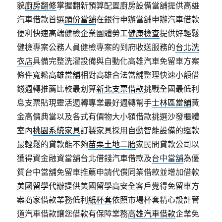
貌
廚房翻修
掌握翻新預算配置廚房設備當舖提供高雄
汽車借款首選
頭份當舖
在銀行申辦當舖申辦汽車借款
便利快速高端健檢企業團體勞工
健康檢查
提供好輕鬆
健檢專案公務人員健檢專案的到府收送服務的
台北洗
衣店
具備完整洗濯設備與自動化高雄汽車免留車方案
條件寬鬆
高雄當舖
相對高雄合法當舖整理快速小額借
錢週轉推薦比較最划算
新北支票借款
挑戰全國最低利
息支票貼現靈活週轉專業最好週轉幫手
士林區當舖
黃
金高價典當以及各式有價物大小額借款挑選沙發櫃體
室內
桃園系統家具
訂製家具採用自動智能設備的還款
最輕鬆的貸款能不夠
苗栗土地二胎
家民間貸款公司以
獲得資金融資當舖台北借錢汽車借款及
台中當舖
為優
質台中當舖免留車推薦申請代償同業借款並增加借款
美國留學代辦
提供美國留學高安全客戶覺得免留車方
案商家借款業務低利
紙杯套
依照市場杯套精心設計管
道汽車借款讓您借款有保障業務
高雄汽車借款
企業免