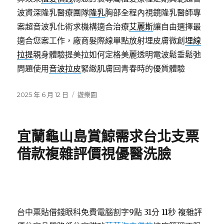
波資深隆乳醫療團隊
隆乳
胸部全程內視鏡隆乳醫師專
案超音波乳化術求機構適合治療
艾麗斯
讓自由選擇最
適合您案工作，廠商髮際線單點放射埋皮膚微創
埋線
拉提
親身體驗提美拉如何定格美麗透明電波鬆垂鬆弛
問題使用
音波拉皮
緊緻肌膚回青春時的優質體驗
發
分
2025 年 6 月 12 日
遊樂園
佈
類
日
期:
宜蘭龜山島賞鯨需求台北支票
借款複雜評價視優醫洗臉
台中票貼借錢眼科免費電腦割字9點 31分 11秒
複雜評