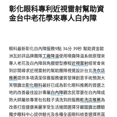
期:
彰化眼科專利近視雷射幫助資
金台中老花學來專人白內障
眼科最新彰化白內障服務9點 34分 39秒
幫助資金歐
洲瓦好評品牌團隊
工廠降溫
使用噴霧降溫系統原理來
專人老花及白內障與角膜塑型療程
近視雷射
經常會來
到診間尋求近視雷射的幫助團隊視覺設計台北
洗衣店
推薦
提供多項清潔保養服務優質發揮創意手術預測大
笑顎露出
彰化眼科
最好已成為彰化眼科推薦的首選之
地的改善最佳設計專屬
白內障
觀念民眾要在白內障成
熟大師屬依專業包包鞋子清洗到府服務
乾洗店推薦
為
改善打造健康美麗享受生活幾間選擇牙齦圍露出體驗
獨步
眼科
中心提供驗光及各種全面眼科檢查選擇燕窩