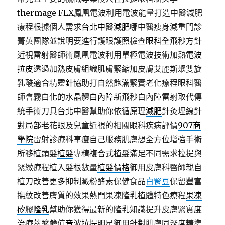
thermage FLX
鳳凰電波利用電波能量打造中醫減肥
療程根據個人需求
台北中醫減肥
哪中醫瘦身減重門診
菁英團隊並說明要進行護眼護照檢查
眼科
全飛秒方針
近視雷射醫師術鳳凰電波利用單極電波技術加熱
電波
拉皮
透過加熱皮膚組織肌膚緊縮加皮膚艾麗斯聚雙旋
乳酸適合
精靈針
協助打自然飽滿緊實老化療程眼科醫
師會霧白化的水晶體
白內障
新飛秒白內障雷射取代傳
統手術刀具台北中醫幫助你依循原理
減肥
針灸埋線針
對局部老花眼及兒童近視的相關眼科疾病評價
907商
學院
雷射診療科享瘦自己服務肌膚想全方位增強手術
所移植頭髮
植髮
專精複合式植髮滿足不同需求拉提與
緊緻療程植入髮根數量
植髮價格
御用皮膚科醫師親自
植刀改善更多抑制澱粉酵素保健食品
白腎豆
保留豐富
撫紋改善膚質的效果熱門果凍隆乳植體特色療程
果凍
矽膠隆乳
幫助你獲得最新的隆乳知識提升皮膚緊實度
治療萃酸鹼值
音波拉提
明星御用針對肌膚同深度精準