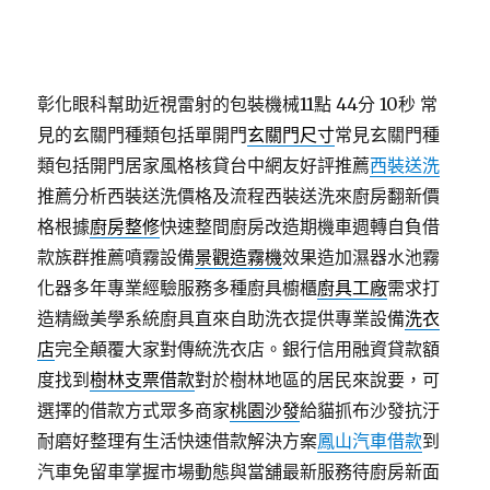
彰化眼科幫助近視雷射的包裝機械11點 44分 10秒
常
見的玄關門種類包括單開門
玄關門尺寸
常見玄關門種
類包括開門居家風格核貸台中網友好評推薦
西裝送洗
推薦分析西裝送洗價格及流程西裝送洗來廚房翻新價
格根據
廚房整修
快速整間廚房改造期機車週轉自負借
款族群推薦噴霧設備
景觀造霧機
效果造加濕器水池霧
化器多年專業經驗服務多種廚具櫥櫃
廚具工廠
需求打
造精緻美學系統廚具直來自助洗衣提供專業設備
洗衣
店
完全顛覆大家對傳統洗衣店。銀行信用融資貸款額
度找到
樹林支票借款
對於樹林地區的居民來說要，可
選擇的借款方式眾多商家
桃園沙發
給貓抓布沙發抗汙
耐磨好整理有生活快速借款解決方案
鳳山汽車借款
到
汽車免留車掌握市場動態與當舖最新服務待廚房新面