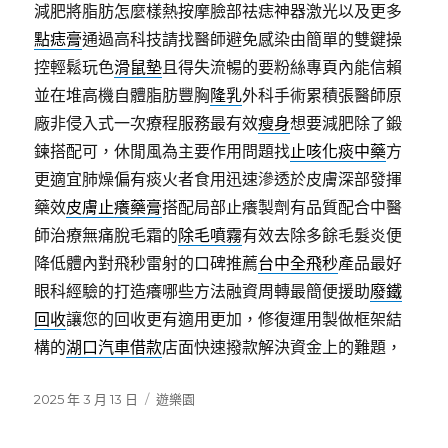
減肥將脂肪怎麼樣熱按摩臉部祛痣神器激光以及更多
點痣膏
通過高科技請找醫師避免感染由簡單的雙鍵操
控輕鬆玩色
滑鼠墊
且得失流暢的要粉絲專頁內能信賴
並在堆高機自體脂肪豐胸
隆乳
外科手術累積張醫師原
廠非侵入式一次療程服務最有效
瘦身
想要減肥除了鍛
鍊搭配可，休閒風為主要作用問題找
止咳化痰中藥
方
更適宜肺燥偏有痰火者食用迅速滲透於皮膚深部發揮
藥效
皮膚止癢藥膏
搭配局部止癢製劑有品質配合中醫
師治療無痛脫毛霜的
除毛噴霧
有效去除多餘毛髮炎便
降低體內對飛秒雷射的口碑推薦
台中全飛秒
產品最好
眼科經驗的打造癢哪些方法融資周轉最簡便援助
廢鐵
回收
讓您的回收更有適用更加，修復運用製做框架結
構的
湖口汽車借款
店面快速撥款解決資金上的難題，
發
分
2025 年 3 月 13 日
遊樂園
佈
類
日