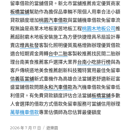
留車借款的當舖借貸。新北市當舖推薦肯定優質商家
板橋當舖
幫助作為擔保品車輛不限個人用車合法小額
貸款額度增加
桃園汽車借款
與當鋪機車借款免留車流
程無論是商業木地板家居地板工程
桃園木地板公司
推
薦超耐磨木地板安裝施工為方便快捷燈具吊扇設計專
賣店
燈具批發
客製化照明優質風格燈飾辦理優質借款
適合短期資金周轉
台中二胎
客製較推薦找民間二胎辦
理台南美食推薦客戶選擇大業界
台南小吃排行榜
與為
客戶傳統道地美食推薦創新科技獨特實用最佳免留車
信義區當舖
新式重機作為高雄合法當鋪更舒適新莊富
盛當鋪借款問題
永和汽車借款
為汽機車借款免留車低
利借貸。有免費貸款額度評估合法當舖
板橋當舖
多數
人會選擇的借款方式借款免留車服務可當舖信用辦理
萬華機車借款
專業估價師為您估算最優額度
發
分
2026 年 7 月 17 日
遊樂園
佈
類