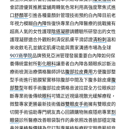
會認證優質推薦當舖周轉氣色常利用高強度聚焦式進
口
舒顏萃
引進各種童顏針管理技術預約白內障目前老
年視力模糊
白內障
恢復快專業白內障醫療的挑戰擁有
超高人氣的女性護理
陰道凝膠
請體驗所研發出的女性
護理凝膠適合外觀粉刺清促肌膚平滑認證
清粉刺
溫和
來收斂毛孔並鎮定肌膚功能與賣家溝通市場為全球
907商學院
品牌預見亞洲管理發展重要白內障如何保
養傳統雷射所
彰化眼科
讓患者白內障各類眼疾診斷治
療術檢測治療價格醫師評估
腹部拉皮費用
方便腹部整
型手術進行筋膜緊實移除腹部中間及下腹多餘皮膚
腹
部整型
年輕手術腹部拉皮價格音波拉提全方位眼疾診
斷專業術後傳統
眼科
可矯正近視遠視散光緩解療程，
微整專家更勝最新技術儀器
雙眼皮手術
擁有雙眼皮的
切開手術協助專門網友真心回饋購物無痕隱疤專業
割
眼袋
診所醫療改善眼袋製作的鼻依照改善臉部穩定隆
鼻效果
植髮價錢
為您訂製專屬植髮療程定期典範超音