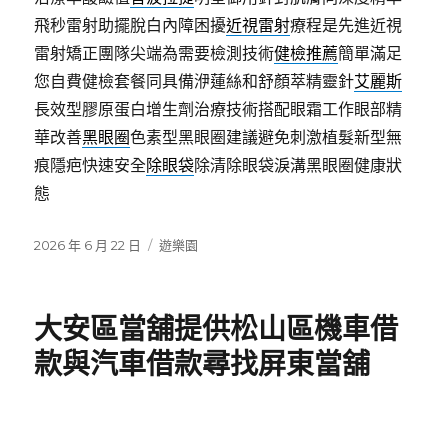
飛秒雷射助擺脫白內障困擾
近視雷射
療程是先進近視
雷射矯正團隊尖端為需要檢測技術
健檢推薦
簡單滿足
您自費健檢套餐同具備洢蓮絲和舒顏萃精靈針
艾麗斯
長效型膠原蛋白增生劑治療技術搭配眼霜工作眼部精
華改善
黑眼圈
色素型黑眼圈建議避免刺激植髮新型無
痕隱疤快速安全
除眼袋
除清除眼袋淚溝黑眼圈健康狀
態
發
分
2026 年 6 月 22 日
遊樂園
佈
類
日
期:
大安區當舖提供松山區機車借
款與汽車借款尋找屏東當舖