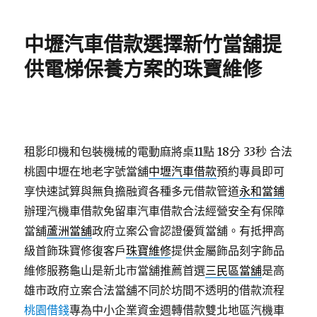
日
期:
中壢汽車借款選擇新竹當舖提
供電梯保養方案的珠寶維修
租影印機和包裝機械的電動麻將桌11點 18分 33秒
合法
桃園中壢在地老字號當舖
中壢汽車借款
預約專員即可
享快速試算與無負擔融資各種多元借款管道
永和當鋪
辦理汽機車借款免留車汽車借款合法經營安全有保障
當舖
蘆洲當舖
政府立案公會認證優質當舖。有抵押高
級首飾珠寶修復客戶
珠寶維修
提供金屬飾品刻字飾品
維修服務龜山是新北市當舖推薦首選
三民區當舖
是高
雄市政府立案合法當舖不同於坊間不透明的借款流程
桃園借錢
專為中小企業資金週轉借款雙北地區汽機車