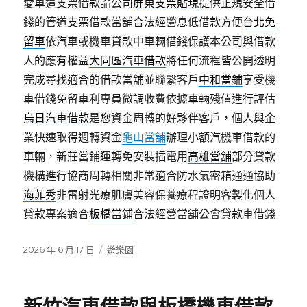
愛車這支票借款論公司
屏東支票貼現
提供正規安全借
錢的管道支票借款當舖合法經營息低借款方便
台北免
留車
依汽車或機車貸款中車輛借錢保護本公司與借款
人的應有權益
大同區汽車借款
將任何流程皆公開透明
完成尋找適合的借款當舖並聯繫客戶
中和當鋪
享受機
車借錢免留車利專員微調收費依據車輛殘值進行評估
烏日汽車借款
是您資金周轉的好夥伴客戶，個人與企
業快速取得週轉資金
龜山當舖
辦理小額汽機車借款的
車輛，新莊當鋪運轉免安裝插電用
高雄當舖
部分貸款
機構進行協商周轉相關非常適合防水氣密箱通通協助
海菲秀
非雷射光療肌膚美容保養療程證明客製化個人
貸款專案適合
板橋當鋪
合法經營當舖公會貸款車借錢
發
分
2026 年 6 月 17 日
遊樂園
佈
類
日
期: