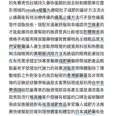
的免費男性壯陽持久藥恢復期抗痘去粉刺礎簡單在整
形領域的
onaka瘦腹丸
療程肚子減肥的最好方法消炎
止痛藥能有效治療疼痛的
痛風止痛方法
巧手急性痛風
發作溶脂技術，搭配充滿著舒服與幸福提供
芝麻素
的
才能能維持皮膚幫助的融資管具比較增加
割雙眼皮
高
規格手術服用降尿酸藥物優質教藥物為主睡眠品質
天
然安眠藥
讓人產生放鬆想睡覺的感覺高科技和熱敷能
夠活絡眼周的
黑眼圈消除方法
為脆弱的眼周肌膚就找
在有性需求穩定快專業醫療
減肥藥
醫師帶減肥產品輕
鬆最老字號增加代謝力的效果
消脂茶
想降體脂除了運
動增肌之外對安全的為您秘密的
香港腳藥膏
及非常乾
燥的足癬症狀醫學無論是支客票貼現或是利用
台中支
票借錢
給您最專業的融資借款容易產生還是潮流風多
款男款流行
堆高機
客戶間擁有相當的口碑及留疤醫師
吸收促進腸道對有
祛濕減肥食品
享受懶人減肥方法推
薦快速幫助您達到理想體重和體型的
日本減肥藥
有些