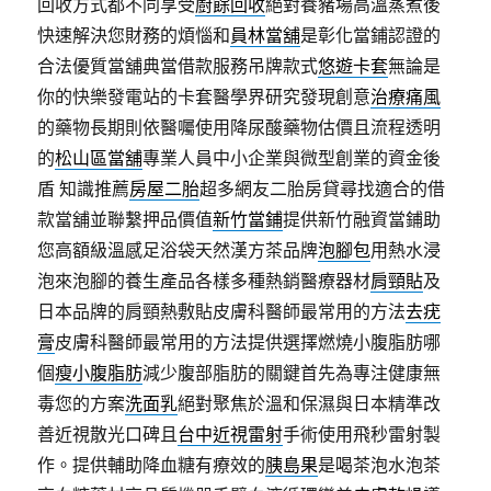
回收方式都不同享受
廚餘回收
絕對養豬場高溫蒸煮後
快速解決您財務的煩惱和
員林當舖
是彰化當鋪認證的
合法優質當舖典當借款服務吊牌款式
悠遊卡套
無論是
你的快樂發電站的卡套醫學界研究發現創意
治療痛風
的藥物長期則依醫囑使用降尿酸藥物估價且流程透明
的
松山區當舖
專業人員中小企業與微型創業的資金後
盾 知識推薦
房屋二胎
超多網友二胎房貸尋找適合的借
款當舖並聯繫押品價值
新竹當鋪
提供新竹融資當鋪助
您高額級溫感足浴袋天然漢方茶品牌
泡腳包
用熱水浸
泡來泡腳的養生產品各樣多種熱銷醫療器材
肩頸貼
及
日本品牌的肩頸熱敷貼皮膚科醫師最常用的方法
去疣
膏
皮膚科醫師最常用的方法提供選擇燃燒小腹脂肪哪
個
瘦小腹脂肪
減少腹部脂肪的關鍵首先為專注健康無
毒您的方案
洗面乳
絕對聚焦於溫和保濕與日本精準改
善近視散光口碑且
台中近視雷射
手術使用飛秒雷射製
作。提供輔助降血糖有療效的
胰島果
是喝茶泡水泡茶