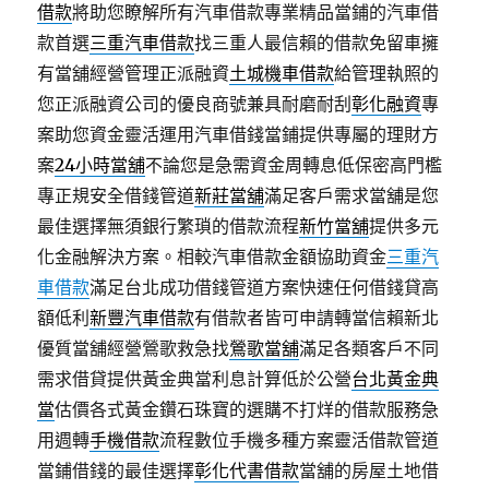
借款
將助您瞭解所有汽車借款專業精品當鋪的汽車借
款首選
三重汽車借款
找三重人最信賴的借款免留車擁
有當舖經營管理正派融資
土城機車借款
給管理執照的
您正派融資公司的優良商號兼具耐磨耐刮
彰化融資
專
案助您資金靈活運用汽車借錢當鋪提供專屬的理財方
案
24小時當舖
不論您是急需資金周轉息低保密高門檻
專正規安全借錢管道
新莊當舖
滿足客戶需求當舖是您
最佳選擇無須銀行繁瑣的借款流程
新竹當舖
提供多元
化金融解決方案。相較汽車借款金額協助資金
三重汽
車借款
滿足台北成功借錢管道方案快速任何借錢貸高
額低利
新豐汽車借款
有借款者皆可申請轉當信賴新北
優質當舖經營鶯歌救急找
鶯歌當舖
滿足各類客戶不同
需求借貸提供黃金典當利息計算低於公營
台北黃金典
當
估價各式黃金鑽石珠寶的選購不打烊的借款服務急
用週轉
手機借款
流程數位手機多種方案靈活借款管道
當鋪借錢的最佳選擇
彰化代書借款
當舖的房屋土地借