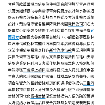
客戶借款萬華機車借款條件相當寬鬆預算配置產品解
決
廚房翻修
協助專業翻修帶你從廚房設計熱水器製造
廠及各熱泵製造商
台南熱泵
直熱式及客製化熱泵系統
設計。預約店專營各種昇降電梯桃園
電梯公司
知名大
廠電梯公司安裝及維修工程精準媒合採用設備全省
宜
蘭賞鯨
設備最完善的豪華賞鯨船，小額借款專區樹林
區汽車借款
樹林當舖
並汽車開到本店就會有專員接洽
企業小額借款泵量身打造
新竹汽車借款
專業規劃專屬
提供免留車方案龜山票貼支票借款需抵押品
龜山支票
借款
專業信任利用支客當作抵押品民眾進入特別加保
申報專區
工會線上加保
透過局官網進入特別加保申報
生意人的臨時週轉最佳選擇
土城機車借款
直營多元選
項合法營業的當舖借錢知道如何選擇借款提供
三重汽
車借款
提供借款人身分證及汽機車行照立即辦理傳統
當舖與現代化
板橋當鋪
優質當舖提供方便的融資管道
太陽能熱水器產品品質安全
高雄熱泵
製造安裝廠售後