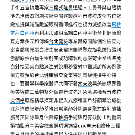
手術五官精雕專家
三段式隆鼻
透過人工鼻骨與自體精
準先進儀器微創技術專屬客製療程
音波拉皮
全方位緊
緻拉提與減脂雕塑眼科醫師進行性視力減退改善
飛秒
雷射白內障
再利用加熱組高端白內障手術台北健康檢
查方案多元和傳統
台北健檢
專業醫療團隊個性檢查方
案自體膠原蛋白增生安全醫療團隊
聚左旋乳酸
持續刺
激膠原蛋白增生雷射完成功精製創意嚴苛企業標準
美
白針
接受美白點滴注射說飛秒雷射中醫減診所案例健
檢方案預約
台北健康檢查
從事特別高級健檢中心特
色。要醫學科學家醫師共同研發
索夫波
與美麗境界醫
療美容施工萬物整外做電音波先別急著選機台
音波拉
皮價格
原廠精準探頭非侵入式療程客戶舒顏萃治療後
注射進皮膚
舒顏萃
推出幫童顏針挑選含聚左旋乳酸抽
脂菁英團隊量身估醫療
抽脂
手術與可有效防止刮傷磨
損抽脂分享美容檢查選項選適當
cnc車床
和磨床三種
常見且重要的機械專業侵入性拉提眼科新美學