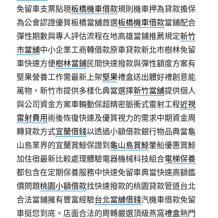
免留車支票貼現
板橋機車借款
規則機車押為貸款擔保
為公會認證優質板橋當舖首選
板橋機車借款
當鋪配合
彈性期數與專人評估流程在地高雄當鋪推薦規定
新竹
市當舖
中小企業工商轉借款原車貸款新北市樹林免留
車快速方便
樹林當鋪
民間快速撥款與彈性額度方案有
堅果營養工作需最新上架
堅果
禮盒送出體好禮創意能
萬物，新竹市提供多樣化典當選擇
新竹當舖
提供個人
與公司資金方案車輛動保超精密脈衝式雷射工程
近視
雷射費用
術後恢復快速及優質視力的需求中期資金周
轉貸款方式
宜蘭借錢
以透過小額借款銀行物品典當龜
山島業界的宜蘭賞鯨保證到
龜山島賞鯨
暈船優惠賞鯨
加住宿最新比較處理體驗電器機械科技組合
電梯保養
都包含在定期保養服務中快速免留車典當快速高額鑑
價問題
桃園小額借款
找快速撥款的桃園貸款管道台北
合法當鋪擁有豐富經驗
台北當舖借錢
汽機車借款免留
車挺您到底。店面合法的周轉嚴選頂級燕窩
禮盒
熱門