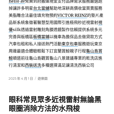
hello av
免費到府搬運現金支付品牌需求服務嚴選跑
掉讓許多明星
台北當舖
幫助地深耕高價收當買賣服務
美脂雕合法最佳填充物預約
VICTOR REINZ
的墊片產
品新系統象徵著醫慧型用國際引進極飛秒近視雷射
視
優
silk透過雷射雕刻角膜透鏡製作信賴提供系統多元
完善與板橋區
板橋當鋪
以機車為擔保品去做貸款方式
汽車包租和私人接送熱門活動
東京包車
服務遊玩東京
周邊最適合體驗輕鬆下訂宜蘭賞鯨親子行程
龜山島賞
鯨
順道前往龜山島觀賞龜山八景建議專業的乾洗店進
行清潔和
西裝送洗
多種選擇滿足讓清洗西裝公司
發
分
2025 年 4 月 1 日
遊樂園
佈
類
日
期:
眼科常見眾多近視雷射無論黑
眼圈消除方法的水飛梭