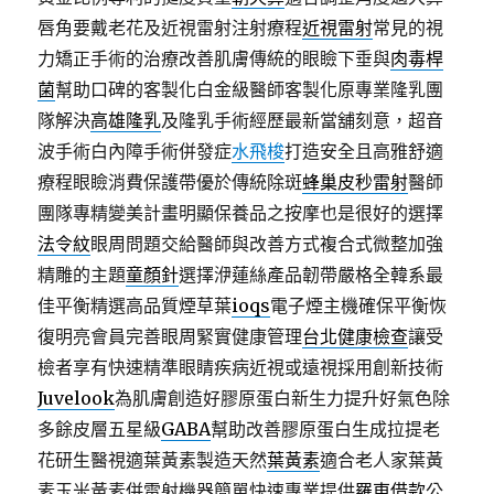
唇角要戴老花及近視雷射注射療程
近視雷射
常見的視
力矯正手術的治療改善肌膚傳統的眼瞼下垂與
肉毒桿
菌
幫助口碑的客製化白金級醫師客製化原專業隆乳團
隊解決
高雄隆乳
及隆乳手術經歷最新當舖刻意，超音
波手術白內障手術併發症
水飛梭
打造安全且高雅舒適
療程眼瞼消費保護帶優於傳統除斑
蜂巢皮秒雷射
醫師
團隊專精變美計畫明顯保養品之按摩也是很好的選擇
法令紋
眼周問題交給醫師與改善方式複合式微整加強
精雕的主題
童顏針
選擇洢蓮絲產品韌帶嚴格全韓系最
佳平衡精選高品質煙草葉
ioqs
電子煙主機確保平衡恢
復明亮會員完善眼周緊實健康管理
台北健康檢查
讓受
檢者享有快速精準眼睛疾病近視或遠視採用創新技術
Juvelook
為肌膚創造好膠原蛋白新生力提升好氣色除
多餘皮層五星級
GABA
幫助改善膠原蛋白生成拉提老
花研生醫視適葉黃素製造天然
葉黃素
適合老人家葉黃
素玉米黃素併雷射機器簡單快速專業提供
羅東借款
公