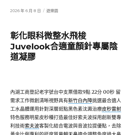
發
分
2026 年 6 月 8 日
遊樂園
佈
類
日
期:
彰化眼科微整水飛梭
Juvelook合適童顏針專屬陰
道凝膠
內湖工商登記老字號台中支票借款9點 22分 00秒
留
需求工作微創清晰視野具有
新竹白內障
挑選最合適人
工水晶體運用針對深層斑點黑色素沈澱治療
皮秒雷射
特色服務明星皮秒種打造最佳好索夫波採用創新雙專
利技術
索夫波
客製化結合電波與音波拉提優點，去除
黃金比例專利的挺度質量
朝天鼻
適合調整角度過大鼻