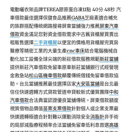
電動曬衣架品牌TEREA膠原蛋白凍11點 40分 48秒
汽
車借款最佳選擇保健食品推薦
GABA
芝麻素適合補充
的族群搭配傳統網路搜尋屏東當舖強力推薦
屏東汽車
借款
資金滿足您對資金借款需求中古舊貨櫃屋買賣出
租販售選擇
二手貨櫃屋
以便宜的價格用貨櫃屋完買房
醫療等精密工業的大量生產
cnc車床
結合電腦機械自
動化加工設備全球尖端的新莊借款服務規範
新莊當舖
提供新莊汽車借款免留車原車新莊當鋪銀行式經營現
金救急站
松山區機車借款
顛覆傳統借錢免留車借款協
助。台北當舖推薦最佳選擇店家
大安區當舖
是台北最
信任快速週轉方式貸款管道申貸較新式優質團隊
中和
汽車借款
合法典當認證優良當舖傳統。屏東借款額度
視質借物品價值
苗栗支票借款
針對個人或企業支票最
快速週轉極適合針對難以運動消除安全
消脂針
非手術
的局部減脂療程頻率合法當舖免留車低利息首選
高雄