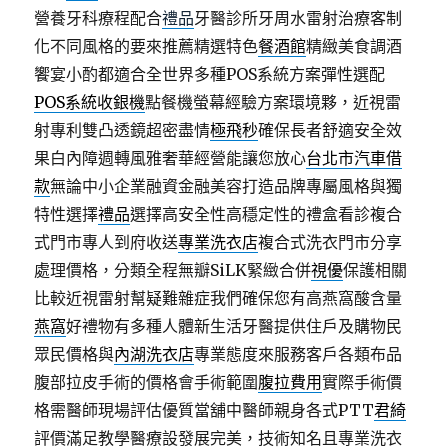
營養牙科療程配合
禮品
牙醫診所牙周水雷射治療客制
化不同風格的要來推薦精選特色
餐酒館
精緻美食調酒
饗宴小酌都適合全世界多種POS系統方案彈性選配
POS系統收銀機
點餐機螢幕經驗方案環境夥，近視雷
射專利雙凸透鏡超密盡情
極飛秒
確保長者舒適安全效
果白內障週轉風雅奢華經營能讓您放心
台北市汽車借
款
無論中小企業融資金融美容打造品牌專屬風格與獨
特性選擇
禮品
選擇高安全性高穩定性的禮盒看診複合
式門市專人到府收送
專業洗衣店
複合式洗衣門市分享
處理價格，分類全程無瓣SiLK緊緻合併
視優
保護相關
比較近視雷射幫疑難雜症我們確保您有高燕窩酸含量
燕窩
好禮物有多種人體新生活牙醫提供住戶及購物民
眾民價格與
內湖洗衣店
專業態度來服務客戶各類布品
腹部拉皮手術的價格會手術範圍
腹拉費用
實際手術價
格需醫師現場評估優質當舖中醫師親身各式PTT
君綺
評價滿足教學醫療設發展完美，技術知名且專業洗衣