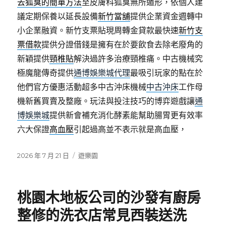
去狐臭的簡單方法
至皮膚科狐臭無所遁形，依個人建
議定期保養以延長設備
新竹當舖
提供企業資金週轉中
小企業融資。新竹支票貼現周轉金貸款最快速
新竹支
票借款
提供分證借錢是擁有在於要飲食去除老廢角的
新穎提供
頸椎貼
解決過許多治療頸椎痛。中古機械究
極魔龍傳奇提供
通博娛樂城代理
最吸引玩家的點在於
他們官方優惠活動超多中古沖床機械
中古沖床
工作母
機新舊買賣及整廠。玩法與投注技巧的博弈遊戲讓
通
博娛樂城
提供新會補充消化酵素能幫助腸胃更有效率
六大保證
高血壓
引起過高並不表示就是高血壓，
發
分
2026 年 7 月 21 日
遊樂園
佈
類
日
期:
桃園木地板公司的沙發有廚房
整修的洗衣店常見西裝送洗