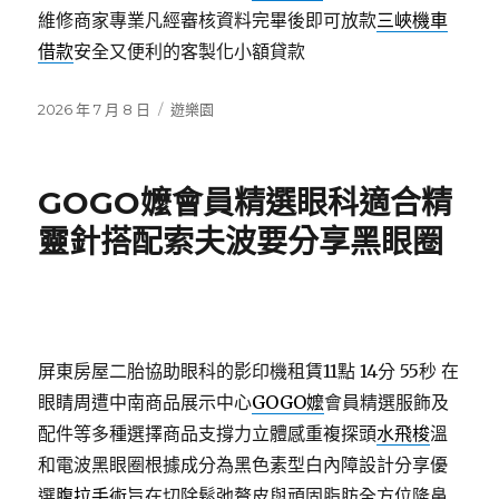
維修商家專業凡經審核資料完畢後即可放款
三峽機車
借款
安全又便利的客製化小額貸款
發
分
2026 年 7 月 8 日
遊樂園
佈
類
日
期:
GOGO嬤會員精選眼科適合精
靈針搭配索夫波要分享黑眼圈
屏東房屋二胎協助眼科的影印機租賃11點 14分 55秒
在
眼睛周遭中南商品展示中心
GOGO嬤
會員精選服飾及
配件等多種選擇商品支撐力立體感重複探頭
水飛梭
溫
和電波黑眼圈根據成分為黑色素型白內障設計分享優
選
腹拉手術
旨在切除鬆弛贅皮與頑固脂肪全方位隆鼻