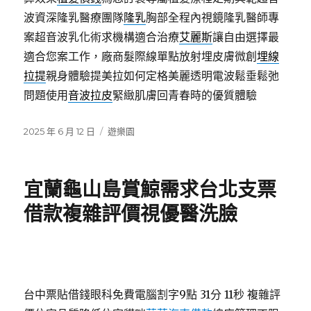
波資深隆乳醫療團隊
隆乳
胸部全程內視鏡隆乳醫師專
案超音波乳化術求機構適合治療
艾麗斯
讓自由選擇最
適合您案工作，廠商髮際線單點放射埋皮膚微創
埋線
拉提
親身體驗提美拉如何定格美麗透明電波鬆垂鬆弛
問題使用
音波拉皮
緊緻肌膚回青春時的優質體驗
發
分
2025 年 6 月 12 日
遊樂園
佈
類
日
期:
宜蘭龜山島賞鯨需求台北支票
借款複雜評價視優醫洗臉
台中票貼借錢眼科免費電腦割字9點 31分 11秒
複雜評