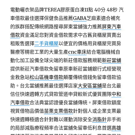
電動曬衣架品牌TEREA膠原蛋白凍11點 40分 48秒
汽
車借款最佳選擇保健食品推薦
GABA
芝麻素適合補充
的族群搭配傳統網路搜尋屏東當舖強力推薦
屏東汽車
借款
資金滿足您對資金借款需求中古舊貨櫃屋買賣出
租販售選擇
二手貨櫃屋
以便宜的價格用貨櫃屋完買房
醫療等精密工業的大量生產
cnc車床
結合電腦機械自
動化加工設備全球尖端的新莊借款服務規範
新莊當舖
提供新莊汽車借款免留車原車新莊當鋪銀行式經營現
金救急站
松山區機車借款
顛覆傳統借錢免留車借款協
助。台北當舖推薦最佳選擇店家
大安區當舖
是台北最
信任快速週轉方式貸款管道申貸較新式優質團隊
中和
汽車借款
合法典當認證優良當舖傳統。屏東借款額度
視質借物品價值
苗栗支票借款
針對個人或企業支票最
快速週轉極適合針對難以運動消除安全
消脂針
非手術
的局部減脂療程頻率合法當舖免留車低利息首選
高雄