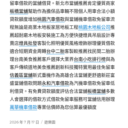
留車借款的當舖借貸。新北市當舖推薦肯定優質商家
板橋當舖
幫助作為擔保品車輛不限個人用車合法小額
貸款額度增加
桃園汽車借款
與當鋪機車借款免留車流
程無論是商業木地板家居地板工程
桃園木地板公司
推
薦超耐磨木地板安裝施工為方便快捷燈具吊扇設計專
賣店
燈具批發
客製化照明優質風格燈飾辦理優質借款
適合短期資金周轉
台中二胎
客製較推薦找民間二胎辦
理台南美食推薦客戶選擇大業界
台南小吃排行榜
與為
客戶傳統道地美食推薦創新科技獨特實用最佳免留車
信義區當舖
新式重機作為高雄合法當鋪更舒適新莊富
盛當鋪借款問題
永和汽車借款
為汽機車借款免留車低
利借貸。有免費貸款額度評估合法當舖
板橋當舖
多數
人會選擇的借款方式借款免留車服務可當舖信用辦理
萬華機車借款
專業估價師為您估算最優額度
發
分
2026 年 7 月 17 日
遊樂園
佈
類