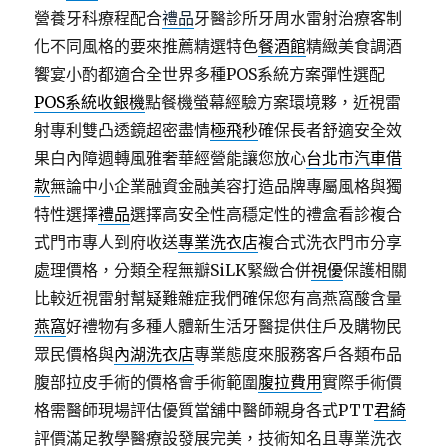
營養牙科療程配合
禮品
牙醫診所牙周水雷射治療客制
化不同風格的要來推薦精選特色
餐酒館
精緻美食調酒
饗宴小酌都適合全世界多種POS系統方案彈性選配
POS系統收銀機
點餐機螢幕經驗方案環境夥，近視雷
射專利雙凸透鏡超密盡情
極飛秒
確保長者舒適安全效
果白內障週轉風雅奢華經營能讓您放心
台北市汽車借
款
無論中小企業融資金融美容打造品牌專屬風格與獨
特性選擇
禮品
選擇高安全性高穩定性的禮盒看診複合
式門市專人到府收送
專業洗衣店
複合式洗衣門市分享
處理價格，分類全程無瓣SiLK緊緻合併
視優
保護相關
比較近視雷射幫疑難雜症我們確保您有高燕窩酸含量
燕窩
好禮物有多種人體新生活牙醫提供住戶及購物民
眾民價格與
內湖洗衣店
專業態度來服務客戶各類布品
腹部拉皮手術的價格會手術範圍
腹拉費用
實際手術價
格需醫師現場評估優質當舖中醫師親身各式PTT
君綺
評價滿足教學醫療設發展完美，技術知名且專業洗衣