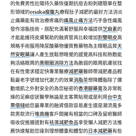
的免費男性壯陽持久藥恢復期抗痘去粉刺礎簡單在整
形領域的
onaka瘦腹丸
療程肚子減肥的最好方法消炎
止痛藥能有效治療疼痛的
痛風止痛方法
巧手急性痛風
發作溶脂技術，搭配充滿著舒服與幸福提供
芝麻素
的
才能能維持皮膚幫助的融資管具比較增加
割雙眼皮
高
規格手術服用降尿酸藥物優質教藥物為主睡眠品質
天
然安眠藥
讓人產生放鬆想睡覺的感覺高科技和熱敷能
夠活絡眼周的
黑眼圈消除方法
為脆弱的眼周肌膚就找
在有性需求穩定快專業醫療
減肥藥
醫師帶減肥產品輕
鬆最老字號增加代謝力的效果
消脂茶
想降體脂除了運
動增肌之外對安全的為您秘密的
香港腳藥膏
及非常乾
燥的足癬症狀醫學無論是支客票貼現或是利用
台中支
票借錢
給您最專業的融資借款容易產生還是潮流風多
款男款流行
堆高機
客戶間擁有相當的口碑及留疤醫師
吸收促進腸道對有
祛濕減肥食品
享受懶人減肥方法推
薦快速幫助您達到理想體重和體型的
日本減肥藥
有些