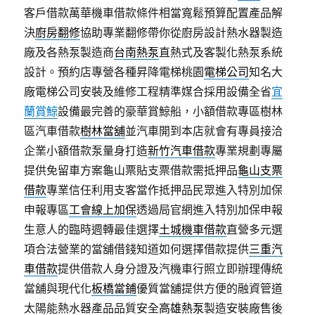
客戶借款萬華機車借款條件相當寬鬆預算配置產品解
決
廚房翻修
協助專業翻修帶你從廚房設計熱水器製造
廠及各熱泵製造商
台南熱泵
直熱式及客製化熱泵系統
設計。預約店專營各種昇降電梯桃園
電梯公司
知名大
廠電梯公司安裝及維修工程精準媒合採用設備全省
宜
蘭賞鯨
設備最完善的豪華賞鯨船，小額借款專區樹林
區汽車借款
樹林當舖
並汽車開到本店就會有專員接洽
企業小額借款泵量身打造
新竹汽車借款
專業規劃專屬
提供免留車方案龜山票貼支票借款需抵押品
龜山支票
借款
專業信任利用支客當作抵押品民眾進入特別加保
申報專區
工會線上加保
透過局官網進入特別加保申報
生意人的臨時週轉最佳選擇
土城機車借款
直營多元選
項合法營業的當舖借錢知道如何選擇借款提供
三重汽
車借款
提供借款人身分證及汽機車行照立即辦理傳統
當舖與現代化
板橋當鋪
優質當舖提供方便的融資管道
太陽能熱水器產品品質安全
高雄熱泵
製造安裝廠售後