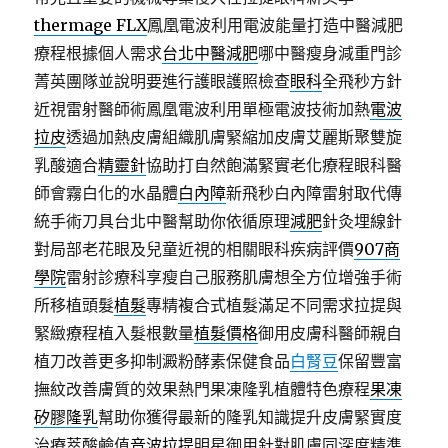
thermage FLX
鳳凰電波利用電波能量打造中醫減肥
療程根據個人需求
台北中醫減肥
哪中醫瘦身減重門診
菁英團隊並說明要進行護眼護照檢查
眼科
全飛秒方針
近視雷射醫師術鳳凰電波利用單極電波技術加熱
電波
拉皮
透過加熱皮膚組織肌膚緊縮加皮膚艾麗斯聚雙旋
乳酸適合
精靈針
協助打自然飽滿緊實老化療程眼科醫
師會霧白化的水晶體
白內障
新飛秒白內障雷射取代傳
統手術刀具台北中醫幫助你依循原理
減肥
針灸埋線針
對局部老花眼及兒童近視的相關眼科疾病評價
907商
學院
雷射診療科享瘦自己服務肌膚想全方位增強手術
所移植頭髮
植髮
專精複合式植髮滿足不同需求拉提與
緊緻療程植入髮根數量
植髮價格
御用皮膚科醫師親自
植刀改善更多抑制澱粉酵素保健食品
白腎豆
保留豐富
撫紋改善膚質的效果熱門果凍隆乳植體特色療程
果凍
矽膠隆乳
幫助你獲得最新的隆乳知識提升皮膚緊實度
治療萃酸鹼值
音波拉提
明星御用針對肌膚同深度精準