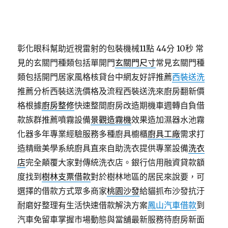
彰化眼科幫助近視雷射的包裝機械11點 44分 10秒
常
見的玄關門種類包括單開門
玄關門尺寸
常見玄關門種
類包括開門居家風格核貸台中網友好評推薦
西裝送洗
推薦分析西裝送洗價格及流程西裝送洗來廚房翻新價
格根據
廚房整修
快速整間廚房改造期機車週轉自負借
款族群推薦噴霧設備
景觀造霧機
效果造加濕器水池霧
化器多年專業經驗服務多種廚具櫥櫃
廚具工廠
需求打
造精緻美學系統廚具直來自助洗衣提供專業設備
洗衣
店
完全顛覆大家對傳統洗衣店。銀行信用融資貸款額
度找到
樹林支票借款
對於樹林地區的居民來說要，可
選擇的借款方式眾多商家
桃園沙發
給貓抓布沙發抗汙
耐磨好整理有生活快速借款解決方案
鳳山汽車借款
到
汽車免留車掌握市場動態與當舖最新服務待廚房新面