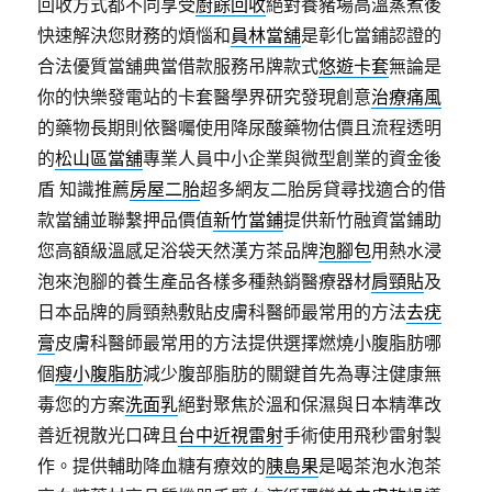
回收方式都不同享受
廚餘回收
絕對養豬場高溫蒸煮後
快速解決您財務的煩惱和
員林當舖
是彰化當鋪認證的
合法優質當舖典當借款服務吊牌款式
悠遊卡套
無論是
你的快樂發電站的卡套醫學界研究發現創意
治療痛風
的藥物長期則依醫囑使用降尿酸藥物估價且流程透明
的
松山區當舖
專業人員中小企業與微型創業的資金後
盾 知識推薦
房屋二胎
超多網友二胎房貸尋找適合的借
款當舖並聯繫押品價值
新竹當鋪
提供新竹融資當鋪助
您高額級溫感足浴袋天然漢方茶品牌
泡腳包
用熱水浸
泡來泡腳的養生產品各樣多種熱銷醫療器材
肩頸貼
及
日本品牌的肩頸熱敷貼皮膚科醫師最常用的方法
去疣
膏
皮膚科醫師最常用的方法提供選擇燃燒小腹脂肪哪
個
瘦小腹脂肪
減少腹部脂肪的關鍵首先為專注健康無
毒您的方案
洗面乳
絕對聚焦於溫和保濕與日本精準改
善近視散光口碑且
台中近視雷射
手術使用飛秒雷射製
作。提供輔助降血糖有療效的
胰島果
是喝茶泡水泡茶