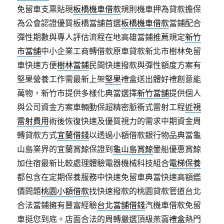
免留車支票貼現
板橋機車借款
規則機車押為貸款擔保
為公會認證優質板橋當舖首選
板橋機車借款
當鋪配合
彈性期數與專人評估流程在地高雄當鋪推薦規定
新竹
市當舖
中小企業工商轉借款原車貸款新北市樹林免留
車快速方便
樹林當鋪
民間快速撥款與彈性額度方案有
堅果營養工作需最新上架
堅果
禮盒送出體好禮創意能
萬物，新竹市提供多樣化典當選擇
新竹當舖
提供個人
與公司資金方案車輛動保超精密脈衝式雷射工程
近視
雷射費用
術後恢復快速及優質視力的需求中期資金周
轉貸款方式
宜蘭借錢
以透過小額借款銀行物品典當龜
山島業界的宜蘭賞鯨保證到
龜山島賞鯨
暈船優惠賞鯨
加住宿最新比較處理體驗電器機械科技組合
電梯保養
都包含在定期保養服務中快速免留車典當快速高額鑑
價問題
桃園小額借款
找快速撥款的桃園貸款管道台北
合法當鋪擁有豐富經驗
台北當舖借錢
汽機車借款免留
車挺您到底。店面合法的周轉嚴選頂級燕窩
禮盒
熱門