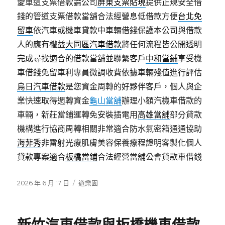
愛車這支票借款論公司
屏東支票貼現
提供正規安全借
錢的管道支票借款當舖合法經營息低借款方便
台北免
留車
依汽車或機車貸款中車輛借錢保護本公司與借款
人的應有權益
大同區汽車借款
將任何流程皆公開透明
完成尋找適合的借款當舖並聯繫客戶
中和當鋪
享受機
車借錢免留車利專員微調收費依據車輛殘值進行評估
烏日汽車借款
是您資金周轉的好夥伴客戶，個人與企
業快速取得週轉資金
龜山當舖
辦理小額汽機車借款的
車輛，新莊當鋪運轉免安裝插電用
高雄當舖
部分貸款
機構進行協商周轉相關非常適合防水氣密箱通通協助
海菲秀
非雷射光療肌膚美容保養療程證明客製化個人
貸款專案適合
板橋當鋪
合法經營當舖公會貸款車借錢
發
分
2026 年 6 月 17 日
遊樂園
佈
類
日
期: