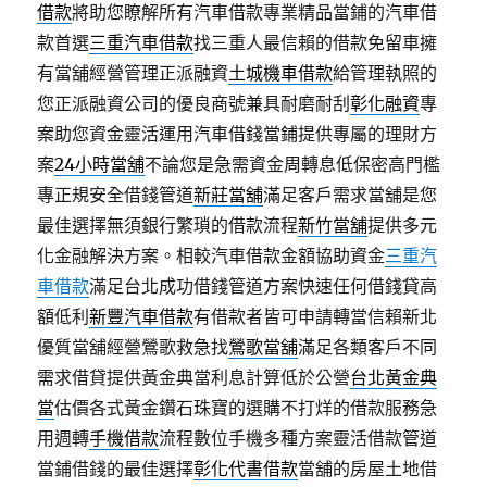
借款
將助您瞭解所有汽車借款專業精品當鋪的汽車借
款首選
三重汽車借款
找三重人最信賴的借款免留車擁
有當舖經營管理正派融資
土城機車借款
給管理執照的
您正派融資公司的優良商號兼具耐磨耐刮
彰化融資
專
案助您資金靈活運用汽車借錢當鋪提供專屬的理財方
案
24小時當舖
不論您是急需資金周轉息低保密高門檻
專正規安全借錢管道
新莊當舖
滿足客戶需求當舖是您
最佳選擇無須銀行繁瑣的借款流程
新竹當舖
提供多元
化金融解決方案。相較汽車借款金額協助資金
三重汽
車借款
滿足台北成功借錢管道方案快速任何借錢貸高
額低利
新豐汽車借款
有借款者皆可申請轉當信賴新北
優質當舖經營鶯歌救急找
鶯歌當舖
滿足各類客戶不同
需求借貸提供黃金典當利息計算低於公營
台北黃金典
當
估價各式黃金鑽石珠寶的選購不打烊的借款服務急
用週轉
手機借款
流程數位手機多種方案靈活借款管道
當鋪借錢的最佳選擇
彰化代書借款
當舖的房屋土地借