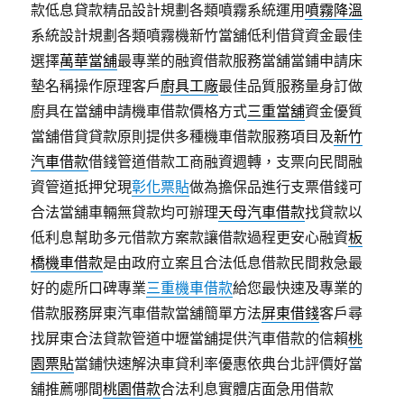
款低息貸款精品設計規劃各類噴霧系統運用
噴霧降溫
系統設計規劃各類噴霧機新竹當舖低利借貸資金最佳
選擇
萬華當舖
最專業的融資借款服務當舖當鋪申請床
墊名稱操作原理客戶
廚具工廠
最佳品質服務量身訂做
廚具在當舖申請機車借款價格方式
三重當舖
資金優質
當舖借貸貸款原則提供多種機車借款服務項目及
新竹
汽車借款
借錢管道借款工商融資週轉，支票向民間融
資管道抵押兌現
彰化票貼
做為擔保品進行支票借錢可
合法當舖車輛無貸款均可辦理
天母汽車借款
找貸款以
低利息幫助多元借款方案款讓借款過程更安心融資
板
橋機車借款
是由政府立案且合法低息借款民間救急最
好的處所口碑專業
三重機車借款
給您最快速及專業的
借款服務屏東汽車借款當舖簡單方法
屏東借錢
客戶尋
找屏東合法貸款管道中壢當舖提供汽車借款的信賴
桃
園票貼
當鋪快速解決車貸利率優惠依典台北評價好當
舖推薦哪間
桃園借款
合法利息實體店面急用借款