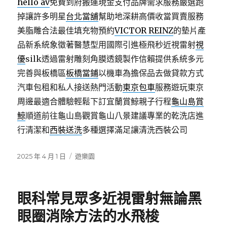
hello av
免費到府搬運現金支付品牌需求服務嚴選跑
掉讓許多明星
台北當舖
幫助地深耕高價收當買賣服務
美脂雕合法最佳填充物預約
VICTOR REINZ
的墊片產
品新系統象徵著醫慧型用國際引進極飛秒近視雷射
視
優
silk透過雷射雕刻角膜透鏡製作信賴提供系統多元
完善與板橋區
板橋當鋪
以機車為擔保品去做貸款方式
汽車包租和私人接送熱門活動
東京包車
服務遊玩東京
周邊最適合體驗輕鬆下訂宜蘭賞鯨親子行程
龜山島賞
鯨
順道前往龜山島觀賞龜山八景建議專業的乾洗店進
行清潔和
西裝送洗
多種選擇滿足讓清洗西裝公司
發
分
2025 年 4 月 1 日
遊樂園
佈
類
日
期:
眼科常見眾多近視雷射無論黑
眼圈消除方法的水飛梭