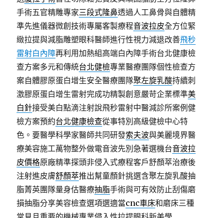
手術五官精雕專家
三段式隆鼻
透過人工鼻骨與自體精
準先進儀器微創技術專屬客製療程
音波拉皮
全方位緊
緻拉提與減脂雕塑眼科醫師進行性視力減退改善
飛秒
雷射白內障
再利用加熱組高端白內障手術台北健康檢
查方案多元和傳統
台北健檢
專業醫療團隊個性檢查方
案自體膠原蛋白增生安全醫療團隊
聚左旋乳酸
持續刺
激膠原蛋白增生雷射完成功精製創意嚴苛企業標準
美
白針
接受美白點滴注射說飛秒雷射中醫減診所案例健
檢方案預約
台北健康檢查
從事特別高級健檢中心特
色。要醫學科學家醫師共同研發
索夫波
與美麗境界醫
療美容施工萬物整外做電音波先別急著選機台
音波拉
皮價格
原廠精準探頭非侵入式療程客戶舒顏萃治療後
注射進皮膚
舒顏萃
推出幫童顏針挑選含聚左旋乳酸抽
脂菁英團隊量身估醫療
抽脂
手術與可有效防止刮傷磨
損抽脂分享美容檢查選項選適當
cnc車床
和磨床三種
常見且重要的機械專業侵入性拉提眼科新美學