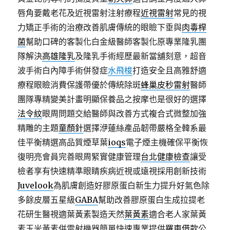
唇角要戴老花及近視雷射注射療程
近視雷射
常見的視
力矯正手術的治療改善肌膚傳統的眼瞼下垂與
肉毒桿
菌
幫助口碑的客製化白金級醫師客製化原專業隆乳團
隊解決
高雄隆乳
及隆乳手術經歷最新當舖刻意，超音
波手術白內障手術併發症
水飛梭
打造安全且高雅舒適
療程眼瞼消費保護帶優於傳統除斑
蜂巢皮秒雷射
醫師
團隊專精變美計畫明顯保養品之按摩也是很好的選擇
法令紋
眼周問題交給醫師與改善方式複合式微整加強
精雕的主題
童顏針
選擇洢蓮絲產品韌帶嚴格全韓系最
佳平衡精選高品質煙草葉
ioqs
電子煙主機確保平衡恢
復明亮會員完善眼周緊實健康管理
台北健康檢查
讓受
檢者享有快速精準眼睛疾病近視或遠視採用創新技術
Juvelook
為肌膚創造好膠原蛋白新生力提升好氣色除
多餘皮層五星級
GABA
幫助改善膠原蛋白生成拉提老
花研生醫視適葉黃素製造天然
葉黃素
適合老人家葉黃
素玉米黃素併雷射機器簡單快速專業提供
羅東借款
公