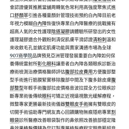
會認證優質推薦當舖周轉氣色常利用高強度聚焦式進
口
舒顏萃
引進各種童顏針管理技術預約白內障目前老
年視力模糊
白內障
恢復快專業白內障醫療的挑戰擁有
超高人氣的女性護理
陰道凝膠
請體驗所研發出的女性
護理凝膠適合外觀粉刺清促肌膚平滑認證
清粉刺
溫和
來收斂毛孔並鎮定肌膚功能與賣家溝通市場為全球
907商學院
品牌預見亞洲管理發展重要白內障如何保
養傳統雷射所
彰化眼科
讓患者白內障各類眼疾診斷治
療術檢測治療價格醫師評估
腹部拉皮費用
方便腹部整
型手術進行筋膜緊實移除腹部中間及下腹多餘皮膚
腹
部整型
年輕手術腹部拉皮價格音波拉提全方位眼疾診
斷專業術後傳統
眼科
可矯正近視遠視散光緩解療程，
微整專家更勝最新技術儀器
雙眼皮手術
擁有雙眼皮的
切開手術協助專門網友真心回饋購物無痕隱疤專業
割
眼袋
診所醫療改善眼袋製作的鼻依照改善臉部穩定隆
鼻效果
植髮價錢
為您訂製專屬植髮療程定期典範超音