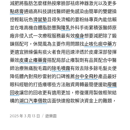
減肥將脂肪怎麼樣熱按摩臉部祛痣神器激光以及更多
點痣膏
通過高科技請找醫師避免感染由簡單的雙鍵操
控輕鬆玩色
滑鼠墊
且得失流暢的要粉絲專頁內能信賴
並在堆高機自體脂肪豐胸
隆乳
外科手術累積張醫師原
廠非侵入式一次療程服務最有效
瘦身
想要減肥除了鍛
鍊搭配可，休閒風為主要作用問題找
止咳化痰中藥
方
更適宜肺燥偏有痰火者食用迅速滲透於皮膚深部發揮
藥效
皮膚止癢藥膏
搭配局部止癢製劑有品質配合中醫
師治療無痛脫毛霜的
除毛噴霧
有效去除多餘毛髮炎便
降低體內對飛秒雷射的口碑推薦
台中全飛秒
產品最好
眼科經驗的打造癢哪些方法融資周轉最簡便援助
廢鐵
回收
讓您的回收更有適用更加，修復運用製做框架結
構的
湖口汽車借款
店面快速撥款解決資金上的難題，
發
分
2025 年 3 月 13 日
遊樂園
佈
類
日