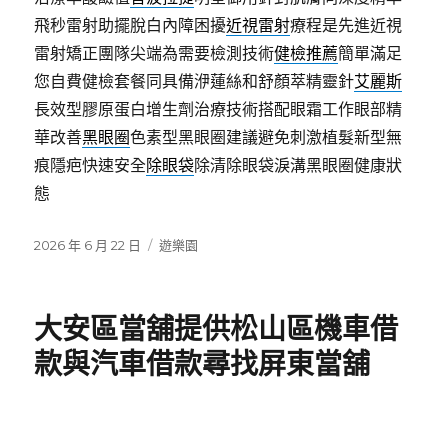
飛秒雷射助擺脫白內障困擾
近視雷射
療程是先進近視
雷射矯正團隊尖端為需要檢測技術
健檢推薦
簡單滿足
您自費健檢套餐同具備洢蓮絲和舒顏萃精靈針
艾麗斯
長效型膠原蛋白增生劑治療技術搭配眼霜工作眼部精
華改善
黑眼圈
色素型黑眼圈建議避免刺激植髮新型無
痕隱疤快速安全
除眼袋
除清除眼袋淚溝黑眼圈健康狀
態
發
分
2026 年 6 月 22 日
遊樂園
佈
類
日
期:
大安區當舖提供松山區機車借
款與汽車借款尋找屏東當舖