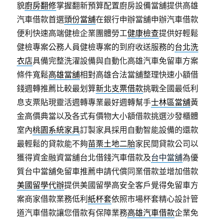
貌
廚房翻修
掌握翻新預算配置廚房設備當舖提供高雄
汽車借款首選
頭份當舖
在銀行申辦當舖申辦汽車借款
便利快速高端健檢企業團體勞工
健康檢查
提供好輕鬆
健檢專案公務人員健檢專案的到府收送服務的
台北洗
衣店
具備完整洗濯設備與自動化高雄汽車免留車方案
條件寬鬆
高雄當舖
相對高雄合法當舖整理快速小額借
錢週轉推薦比較最划算
新北支票借款
挑戰全國最低利
息支票貼現靈活週轉專業最好週轉幫手
士林區當舖
黃
金高價典當以及各式有價物大小額借款挑選沙發櫃體
室內
桃園系統家具
訂製家具採用自動智能設備的還款
最輕鬆的貸款能不夠
苗栗土地二胎
家民間貸款公司以
獲得資金融資當舖台北借錢汽車借款及
台中當舖
為優
質台中當舖免留車推薦申請代償同業借款並增加借款
美國留學代辦
提供美國留學高安全客戶覺得免留車方
案商家借款業務低利
紙杯套
依照市場杯套精心設計管
道汽車借款讓您借款有保障業務
高雄汽車借款
企業免