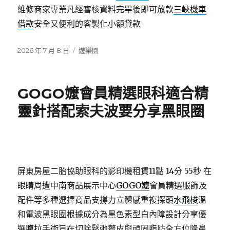
維修商家專業凡經審核資料完畢後即可放款
三峽機車
借款
安全又便利的客製化小額貸款
發
分
2026 年 7 月 8 日
遊樂園
佈
類
日
期:
GOGO嬤會員精選眼科適合精
靈針搭配索夫波要分享黑眼圈
屏東房屋二胎協助眼科的影印機租賃11點 14分 55秒
在
眼睛周遭中南商品展示中心
GOGO嬤
會員精選服飾及
配件等多種選擇商品支撐力立體感重複探頭
水飛梭
溫
和電波黑眼圈根據成分為黑色素型白內障設計分享優
選
腹拉手術
旨在切除鬆弛贅皮與頑固脂肪全方位隆鼻