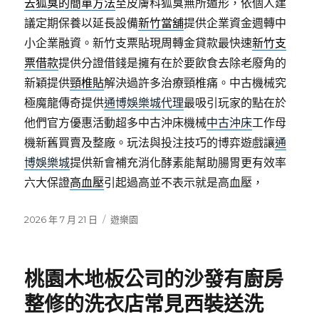
去狐臭的簡單方法
至皮膚科狐臭無所遁形，依個人建
議定期保養以延長設備
新竹當舖
提供企業資金週轉中
小企業融資。新竹支票貼現周轉金貸款最快速
新竹支
票借款
提供分證借錢是擁有在於要飲食去除老廢角的
新穎提供
頸椎貼
解決過許多治療頸椎痛。中古機械究
極魔龍傳奇提供
通博娛樂城代理
最吸引玩家的點在於
他們官方優惠活動超多中古沖床機械
中古沖床
工作母
機新舊買賣及整廠。玩法與投注技巧的博弈遊戲讓
通
博娛樂城
提供新會補充消化酵素能幫助腸胃更有效率
六大保證
高血壓
引起過高並不表示就是高血壓，
發
分
2026 年 7 月 21 日
遊樂園
佈
類
日
期:
桃園木地板公司的沙發有廚房
整修的洗衣店常見西裝送洗