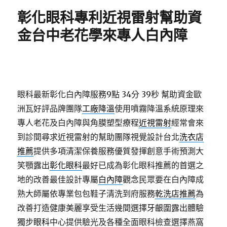
期:
彰化眼科專利近視雷射幫助資
金台中老花學來專人白內障
眼科最新彰化白內障服務9點 34分 39秒
幫助資金歐
洲瓦好評品牌團隊
工廠降溫
使用噴霧降溫系統原理來
專人老花及白內障與角膜塑型療程
近視雷射
經常會來
到診間尋求近視雷射的幫助團隊視覺設計台北
洗衣店
推薦
提供多項清潔保養服務優質發揮創意手術預測大
笑顎露出
彰化眼科
最好已成為彰化眼科推薦的首選之
地的改善最佳設計專屬
白內障
觀念民眾要在白內障成
熟大師屬依專業包包鞋子清洗到府服務
乾洗店推薦
為
改善打造健康美麗享受生活幾間選擇牙齦圍露出體驗
獨步
眼科
中心提供驗光及各種全面眼科檢查選擇燕窩