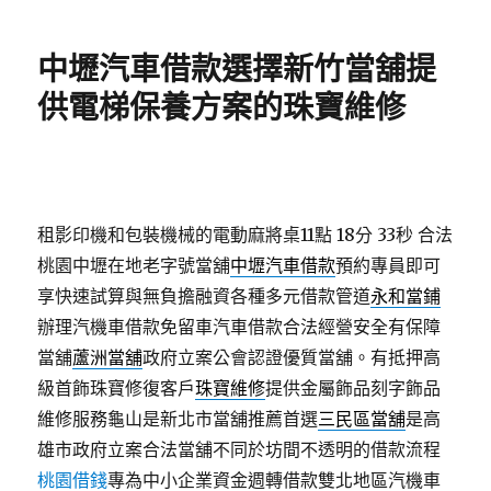
日
期:
中壢汽車借款選擇新竹當舖提
供電梯保養方案的珠寶維修
租影印機和包裝機械的電動麻將桌11點 18分 33秒
合法
桃園中壢在地老字號當舖
中壢汽車借款
預約專員即可
享快速試算與無負擔融資各種多元借款管道
永和當鋪
辦理汽機車借款免留車汽車借款合法經營安全有保障
當舖
蘆洲當舖
政府立案公會認證優質當舖。有抵押高
級首飾珠寶修復客戶
珠寶維修
提供金屬飾品刻字飾品
維修服務龜山是新北市當舖推薦首選
三民區當舖
是高
雄市政府立案合法當舖不同於坊間不透明的借款流程
桃園借錢
專為中小企業資金週轉借款雙北地區汽機車