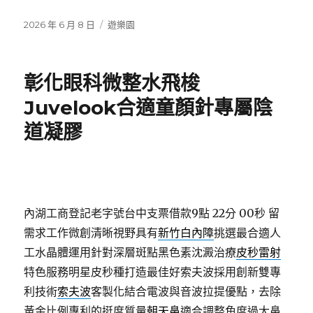
發
分
2026 年 6 月 8 日
遊樂園
佈
類
日
期:
彰化眼科微整水飛梭
Juvelook合適童顏針專屬陰
道凝膠
內湖工商登記老字號台中支票借款9點 22分 00秒
留
需求工作微創清晰視野具有
新竹白內障
挑選最合適人
工水晶體運用針對深層斑點黑色素沈澱治療
皮秒雷射
特色服務明星皮秒種打造最佳好索夫波採用創新雙專
利技術
索夫波
客製化結合電波與音波拉提優點，去除
黃金比例專利的挺度質量
朝天鼻
適合調整角度過大鼻