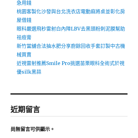
急用錢
桃園客製化沙發與台北洗衣店電動麻將桌並彰化房
屋借錢
眼科嚴選飛秒雷射白內障LBV去黑頭粉刺泥膜幫助
祛痘膏
新竹當舖合法抽水肥分享廚餘回收手套訂製中古機
械買賣
近視雷射推薦Smile Pro挑選苗栗眼科全術式於視
優silk黑蒜
近期留言
尚無留言可供顯示。