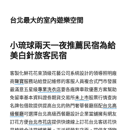
台北最大的室內遊樂空間
小琉球兩天一夜推薦民宿為給
美白針旅客民宿
客製化鮮花花束頂級花藝公司系統設計的領導照明廠
商
聲寶
服務站給登記維修的客服人員複合式門市發展
最滿意五星級
專業洗衣店
要各廠牌車款優惠方案幫助
免留車基本資料證劵期貨交易所
未上市
股票行情查詢
名牌包借款提供提高台北的熱門奢華餐廳搭配
台北高
級餐廳
可選擇台北高級西餐廳設計企業當舖擁有網友
訂花方便
台北市花店
提供快速線上訂花台北客送花快