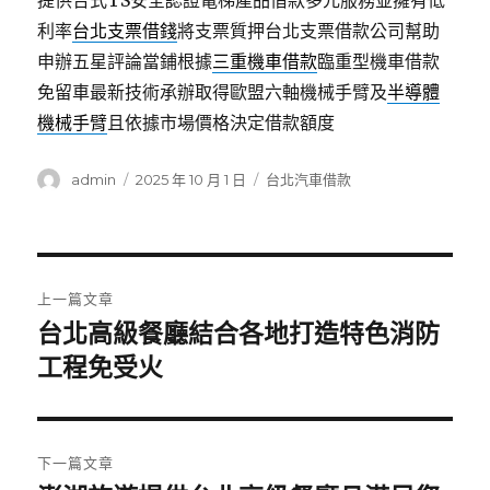
提供合式TS安全認證電梯產品借款多元服務並擁有低
利率
台北支票借錢
將支票質押台北支票借款公司幫助
申辦五星評論當鋪根據
三重機車借款
臨重型機車借款
免留車最新技術承辦取得歐盟六軸機械手臂及
半導體
機械手臂
且依據市場價格決定借款額度
作
發
分
admin
2025 年 10 月 1 日
台北汽車借款
者
佈
類
日
期:
文
上一篇文章
章
台北高級餐廳結合各地打造特色消防
上
一
工程免受火
導
篇
覽
文
章:
下一篇文章