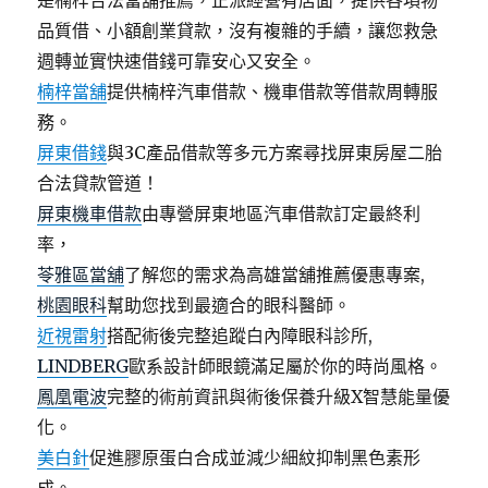
是楠梓合法當舖推薦，正派經營有店面，提供各項物
品質借、小額創業貸款，沒有複雜的手續，讓您救急
週轉並實快速借錢可靠安心又安全。
楠梓當舖
提供楠梓汽車借款、機車借款等借款周轉服
務。
屏東借錢
與3C產品借款等多元方案尋找屏東房屋二胎
合法貸款管道！
屏東機車借款
由專營屏東地區汽車借款訂定最終利
率，
苓雅區當舖
了解您的需求為高雄當舖推薦優惠專案,
桃園眼科
幫助您找到最適合的眼科醫師。
近視雷射
搭配術後完整追蹤白內障眼科診所,
LINDBERG
歐系設計師眼鏡滿足屬於你的時尚風格。
鳳凰電波
完整的術前資訊與術後保養升級X智慧能量優
化。
美白針
促進膠原蛋白合成並減少細紋抑制黑色素形