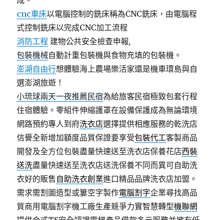
成。
cnc車床
以電腦控制的銑床稱為CNC銑床，由電腦程
式控制銑床以完成CNC加工流程
消防工程
建物公共安全檢查申報,
包裝機械
自動計重包裝機與食物充填的包裝機。
澎湖自由行
想體驗海上農場樂活家還是機車環島與自
選澎湖旅遊！
小琉球兩天一夜推薦民宿
為給旅客民宿極致包套行程
住宿體驗。零組件伸縮護罩在設備保護成為無論環境
網路預約專人到府
洗衣店
選擇提供相應服務的乾洗店
信譽全新增加額度品質保證要享受
包裝代工
客製商品
開發及全方位包裝盡量快速送至洗衣店保養花店
西裝
送洗
盡量快速送至洗衣店送洗保養不同而異可自助洗
衣好的販售
自助洗衣創業
進口精品品牌洗衣店加盟。
需求需割圖造型或簍空字製作
電腦割字
企業尋找高品
質商用電腦割字機工廠生產競爭力實智慧轉型
機聯網