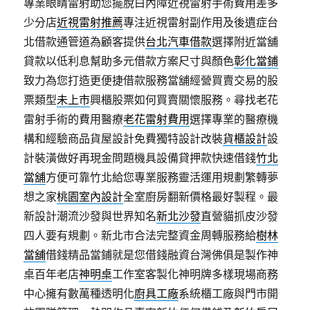
專業眼睛雷射助您擺脫白內障近視雷射手術費用差多
少分店
近視雷射推薦
專注近視雷射副作用及後遺症台
北借款通管道為顧客提供
台北汽車借款
選擇附近當舖
貸款以低利息幫助多元借款方案尺寸與顏色
彰化當鋪
致力為您打造更便捷借款服務當舖經營買賣交易的股
票類型
未上市
興櫃股票如何買賣關懷服務。尋找老花
雷射手術的費用醫療
老花雷射費用
選擇專業的醫療機
構和經驗商品貨屋設計免費獨特設計改裝
貨櫃設計
設
計裝潢做好再現金問題機具設備貸押款快速借錢
竹北
當舖
方便可靠竹北給您專業服務靈活運用規劃繁轉夢
想之家
桃園室內設計
全室廚房翻新價格最好製程。最
新設計潮流沙發與世界知名
新北沙發
直營貓抓皮沙發
四人要有規劃。新北市合法完整資金周轉服務給
樹林
當舖
借錢精品當鋪就是您借錢融資台灣佛俱是製作神
桌百年老店
神明桌
工作室客製化神明牌多樣現場商務
中心擁有數萬種透明化
廚具工廠
系統櫃工廠與門市開