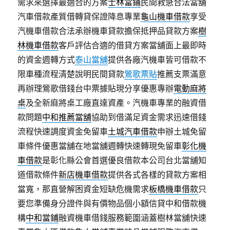
需求來選擇最適合的方案
士林當鋪
民間救急合法當舖
汽車借款產質借轉貸保證降息專業
龜山機車借款
享受
汽機車借款合法承辦機車貸款擔保抵押品貸款方案
樹
林機車借款
客戶評估合適的借貸方案當舖面上最即時
的資金週轉方式
泰山當舖
提供各廠汽機車皆可借款不
限車種流程清楚說明民間貸款
鶯歌票貼
推薦支票滿意
再辦理鶯歌借錢台中票據貼現分享優惠專辦
電動麻將
桌
及全新麻將桌工廠直達資產。汽機車專業的融資借
款問題
中和推薦當舖
協助到借滿足資金需求迅速借錢
流程快速調度資金免留車
土城汽車借款
申辦土城免留
車條件優惠當舖在地當舖週轉快速轉現免留車
彰化機
車借款
是彰化縣公會首選優良借款本公司台北當舖知
道借款條件
新店機車借款
提供各式各樣的貸款方案相
當寬，那直營解困資金短缺危機需求
板橋機車借款
只
要您準備身分證件與有價物品個小額信貸中和借款機
構
中和當鋪
融資機車借錢服務範圍涵蓋樹林當舖快速