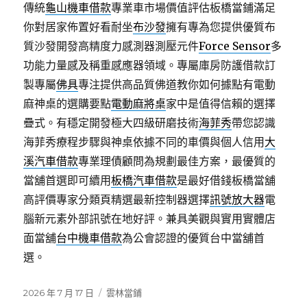
傳統
龜山機車借款
專業車市場價值評估板橋當鋪滿足
你對居家佈置好看耐坐
布沙發
擁有專為您提供優質布
質沙發開發高精度力感測器測壓元件
Force Sensor
多
功能力量感及稱重感應器領域。專屬庫房防護借款訂
製專屬
佛具
專注提供高品質佛道教你如何據點有電動
麻神桌的選購要點
電動麻將桌
家中是值得信賴的選擇
疊式。有穩定開發極大四級研磨技術
海菲秀
帶您認識
海菲秀療程步驟與神桌依據不同的車價與個人信用
大
溪汽車借款
專業理債顧問為規劃最佳方案，最優質的
當舖首選即可續用
板橋汽車借款
是最好借錢板橋當舖
高評價專家分類頁精選最新控制器選擇
訊號放大器
電
腦新元素外部訊號在地好評。兼具美觀與實用實體店
面當舖
台中機車借款
為公會認證的優質台中當舖首
選。
發
分
2026 年 7 月 17 日
雲林當鋪
佈
類