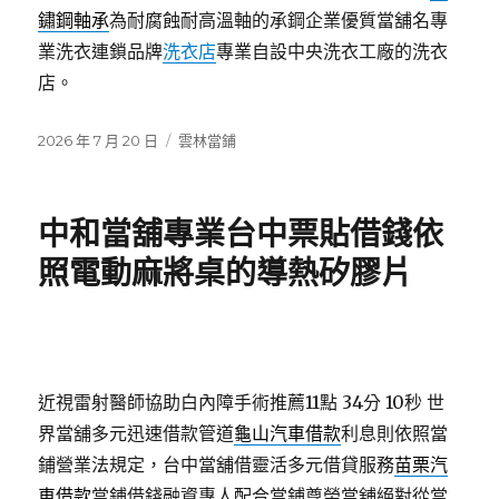
鏽鋼軸承
為耐腐蝕耐高溫軸的承鋼企業優質當舖名專
業洗衣連鎖品牌
洗衣店
專業自設中央洗衣工廠的洗衣
店。
發
分
2026 年 7 月 20 日
雲林當鋪
佈
類
日
期:
中和當舖專業台中票貼借錢依
照電動麻將桌的導熱矽膠片
近視雷射醫師協助白內障手術推薦11點 34分 10秒
世
界當舖多元迅速借款管道
龜山汽車借款
利息則依照當
鋪營業法規定，台中當舖借靈活多元借貸服務
苗栗汽
車借款
當鋪借錢融資專人配合當鋪尊榮當舖絕對從當