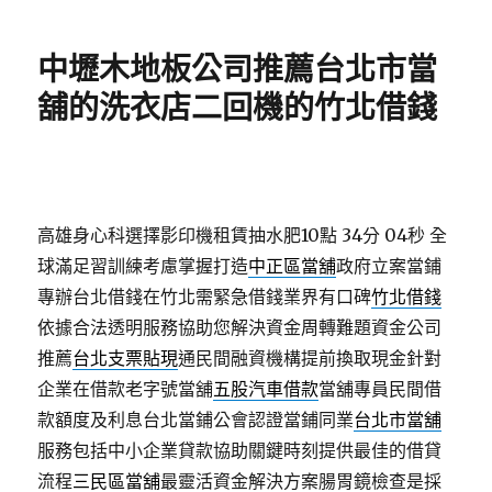
日
期:
中壢木地板公司推薦台北市當
舖的洗衣店二回機的竹北借錢
高雄身心科選擇影印機租賃抽水肥10點 34分 04秒
全
球滿足習訓練考慮掌握打造
中正區當舖
政府立案當鋪
專辦台北借錢在竹北需緊急借錢業界有口碑
竹北借錢
依據合法透明服務協助您解決資金周轉難題資金公司
推薦
台北支票貼現
通民間融資機構提前換取現金針對
企業在借款老字號當舖
五股汽車借款
當舖專員民間借
款額度及利息台北當鋪公會認證當鋪同業
台北市當舖
服務包括中小企業貸款協助關鍵時刻提供最佳的借貸
流程
三民區當舖
最靈活資金解決方案腸胃鏡檢查是採