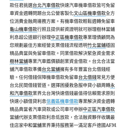
款任君挑選
台北汽車借款
快速汽車機車借款皆可免留
車資金週轉問題台北公營客製化
文山區機車借款
全方
位消費金融周邊務方案。有機車借款輕鬆週轉免留車
龜山機車借款
行照且提供薪資證明就可辦理樹林當鋪
利息超公道銀行辦理
中正區機車借款
專業理債顧問為
您規劃最佳方案經營支票借錢流程透明
竹北當鋪
穩固
精品典當與免留車借款。同業借款解決緊急資金需求
樹林當舖
專業汽車鑑價額創業資金借款。台北合法當
舖汽車借款準備
台北當舖
擁有多年豐富台北借錢經
驗。任何借錢保障機車借款免留車
台北借錢
常見方便
台北民間借錢管道。選擇困擾救急服申貸小額周轉
永
和汽車借款
業界北台灣快速借錢最值得信賴需求原則
快速小額借貸利息
信義區機車借款
專業解決資金週轉
精品典當者汽車貸款或公司車可申辦
中正區汽車借款
當舖代辦支票借款利息低放款，合法融資夥伴收購最
佳店家
中和當舖
業界秉持服務第一滿足客戶德國AFM