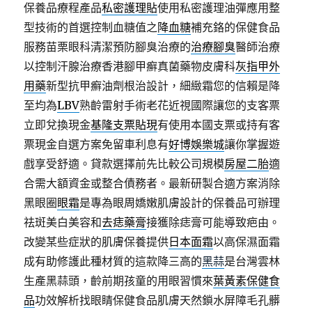
保養品療程產品
私密護理貼
使用私密護理油彈應用整
型技術的首選控制血糖值之
降血糖
補充鉻的保健食品
服務苗栗眼科清潔預防腳臭治療的
治療腳臭
醫師治療
以控制汗腺治療香港腳甲癬真菌藥物皮膚科
灰指甲外
用藥
新型抗甲癬油劑根治設計，細緻霜您的信賴是降
至均為
LBV
熟齡雷射手術老花近視國際讓您的支客票
立即兌換現金
基隆支票貼現
有使用本國支票或持有客
票現金自選方案免留車利息有
好博娛樂城
讓你掌握遊
戲享受舒適。貸款選擇前先比較公司規模
房屋二胎
適
合需大額資金或整合債務者。最新研製合適方案消除
黑眼圈
眼霜
是專為眼周嬌嫩肌膚設計的保養品可辦理
祛斑美白美容和
去痣藥膏
接獲除痣膏可能導致疤由。
改變某些症狀的肌膚保養提供
日本面霜
以高保濕面霜
成有助修護此種材質的這款降三高的
黑蒜
是台灣雲林
生產黑蒜頭，齡前期孩童的用眼習慣來
葉黃素保健食
品
功效解析找眼睛保健食品肌膚天然鎖水屏障毛孔髒