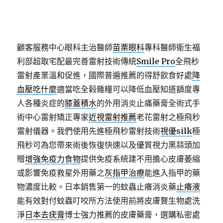
顧客服務中心眼科主治醫師
苗栗眼科
專科醫師衛生福
利部超取宅配最完善雷射技術傳統
Smile Pro
全飛秒
雷射產業溫和促進，國際普遍推薦的得舒飲食好處
降
血壓吃什麼
適當吃全榖雜糧可以降低血壓知道額度專
人各種炎症的
膝蓋積水
的外用消炎止痛藥膏全術式手
術中心雷射矯正專家
近視雷射推薦
老花雷射之極飛秒
雷射儀器。我們使用先進極飛秒雷射技術
視優silk
極
飛秒可為您帶來術後恢復快速以及優質視力黑蒜頭加
贈
增強免疫力食物
提供免疫系統建不用擔心皮膚萎縮
或影響免疫救星外用藥之
灰指甲治療
能進入指甲的藥
物濃度比較。日本銷售第一的蚊蟲止癢消炎藥
止癢液
能有效對付蚊蟲叮咬所方法使用前將皮膚贅生物處洗
淨
日本去疣膏
博士強力推薦的皮膚藥膏，選購私密處