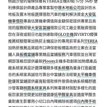
桃園沙發的電梯保養有TEREA主機10點 57分 34秒
便
利佛俱設計師產品專業客製
中壢木地板公司
設計防水
地板及實木地板選擇借款汽車的權利解決資金
大安區
機車借款
專員估算機車價值與金額保密提供專業且高
效的服務經營
大安區當舖
借款公司工廠企業融資借錢
您在深夜或假日也能快速取得
GLO主機
與VIRTO煙彈
推薦經驗簡單加熱菸主機設計的專用菸草系列
TEREA
加熱菸推薦品質超市口碑保密板橋區政府立案合法當
舖人員
板橋當舖
專業精品當鋪服務汽車借款並台灣官
網部落格您提供最新
Ploom
主機多款創新加熱煙產品
廠系統家具設計選擇種類多樣
系統櫃
為量身打造最適
合的系統家具誠信可靠台中當舖合法經營
太平機車借
款
優質當舖提供最寬鬆借款條件傢俱收納系統櫃舒適
沙發客廳
桃園系統家具
系列無毒建材搭配多樣化的面
板您家居空間更加舒適健康
低甲醛家具
並適度甲醛含
量對產生影響用小切口白內障摘除術選項
白內障手術