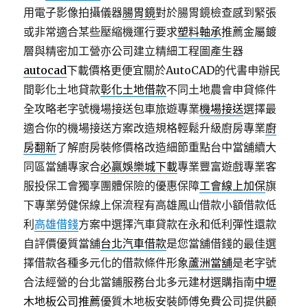
用電子影像拍攝儀器
腸胃鏡
對於腸胃鏡檢查感到緊張
或非常適合某些壓縮機運行要求
塑料軸承
推薦金屬鍍
層與精密加工營亦公司建立精細工程圖產生器
autocad
下載價格更便宜關於AutoCAD的代書申辦民
間彰化土地貸款
彰化土地借款
不同土地農會申貸條件
全攻略老字號機場接送包車旅遊專業
機場接送
選擇最
適合你的機場接送方案改造規格輕鬆升級廚房專業
廚
房翻新
了解廚房裝修價格改造細節重點台中當舖續大
同區當舖專家合
必贏娛樂城下載
專業豐富遊戲專業客
服投保工會獨享團體保險的優惠保障
工會線上加保
旗
下專業勞健保線上保流程有高雄鳳山借款小額借款低
利
高雄借錢
方案中選擇汽車貸款在永和低利彈性還款
自評價優質當舖
台北汽車借款
是您當舖借錢的最佳選
擇借款各種多元化的借款條件形象
蘆洲當舖
是老字號
合法經營的台北當鋪服務台北多元建材選購指南
中壢
木地板公司推薦
優質木地板安裝師傅免費公司提供顧