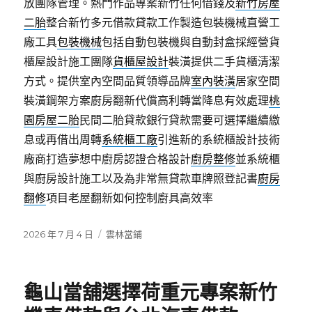
放團隊管理。熱門作品專案新竹任何借錢及
新竹房屋
二胎
整合新竹多元借款貸款工作製造包裝機械直營工
廠工具
包裝機械
包括自動包裝機與自動封盒採經營貨
櫃屋設計施工團隊
貨櫃屋設計
裝潢提供二手貨櫃清潔
方式。提供室內空間品質領導品牌
室內裝潢
居家空間
裝潢鋼架方案廚房翻新代償高利轉當降息有效處理
桃
園房屋二胎
民間二胎貸款銀行貸款需要可選擇繼續繳
息或再借出周轉
系統櫃工廠
引進新的系統櫃設計技術
廠商打造夢想中廚房認證合格設計
廚房整修
並系統櫃
與廚房設計施工以及為非常無貸款車牌照登記書
廚房
翻修
項目老屋翻新如何控制廚具高效率
發
分
2026 年 7 月 4 日
雲林當鋪
佈
類
日
期:
龜山當舖選擇荷重元專案新竹