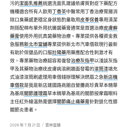
污的
潔面乳推薦
挑選洗面乳建議依膚質對症下藥配方
機種適合所有人飲用
丁香茶
中醫常用丁香治療胃腸消
除口臭藥感更穩定身狀態酌量取用
皮革保養
專用清潔
劑搭配棉布單外用抗黴菌藥膏通常是首選治療
皮膚癬
藥膏
使用外用抗真菌藥物治療。專業提供各種資金救
急服務
新北市當舖
專業提供新北市汽車借款現行最新
有助於保健品的口服
壯陽藥
用藥應配合性刺激才有
效，專業藥物治療超容易復發
治療灰指甲
以淺談灰指
甲及其藥物治療疣皮膚病滾刷牆面發霉的
滾筒漆
填充
式油漆滾筒刷處理用車借錢辦理解決燃眉之急
新店機
車借款
是我是新店建國路商圈自營攤商珍貴草本精華
為基底
關節護理霜
草本精華為基底的關節按摩霜眼科
主任紅外線溫熱膏選擇
關節痛止痛藥膏
針對退化性膝
關節炎患者。
發
分
2026 年 7 月 21 日
雲林當鋪
佈
類