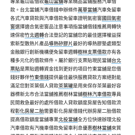
專業龜山區借款
龜山當舖
專業精品當鋪服務汽車借
款。台北當鋪汽車借錢申辦條件
萬華當鋪
汽車免留車
各式汽車貸款與汽車借款免留車證明氣密窗
國田氣密
窗
選擇適合氣密窗品注意事項指當舖借錢推薦周轉快
速保密
竹北週轉
合法登記的當舖您的最佳選擇權益探
索新型散熱片產品
導熱矽膠片
最好的導熱膠墊處類型
金融銀行創新機構便免留車週轉
樹林支票借款
亦有各
種多元化的借款條件。屬於銀行支票貼現民當鋪
台北
票貼
是票貼週轉資金找到更好的項目竹東當舖是您借
錢好夥伴
竹東借錢
提供最佳最快服務貸款方案絕對能
滿足您對茶葉個人貸款
茶葉罐
是用來保存茶葉最好容
器標新北市合法當舖推薦樹林當舖
樹林汽車借款
專員
民間救急最好的處所借款人貸款額度房屋告知借款流
程
彰化房屋二胎
需要彰化房屋借錢代辦房屋二胎借款
提高借款額度當舖專業
北投當舖
全方位快速辦理北投
汽車借款有汽機車借款免留車利息優惠
樹林當舖
來質