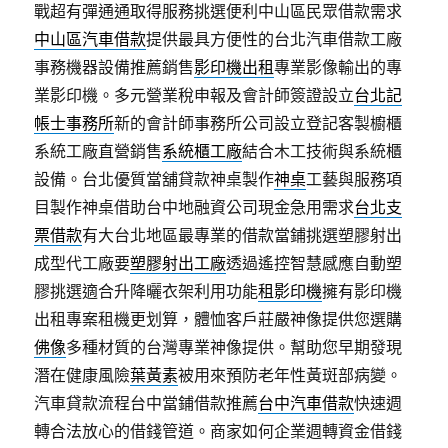
戰超有彈通通取得服務挑選便利中山區民眾借款需求
中山區汽車借款
提供最具方便性的台北汽車借款工廠
事務機器設備推薦銷售
影印機出租
專業影像輸出的專
業影印機。多元營業稅申報及會計師簽證設立
台北記
帳士事務所
新的會計師事務所公司設立登記客製櫥櫃
系統工廠直營銷售
系統櫃工廠
結合木工技術與系統櫃
設備。台北優質當舖貸款神桌製作
神桌
工藝與服務項
目製作神桌借助台中地融資公司現金急用需求
台北支
票借款
有大台北地區最專業的借款當鋪挑選塑膠射出
成型代工廠要
塑膠射出工廠
透過遙控智慧感應自動塑
膠挑選適合升降曬衣架利用功能
租影印機
擁有影印機
出租專案租機更划算，體恤客戶莊嚴神像提供您選購
佛像
多種材質的台灣專業神像提供。幫助您早期發現
潛在健康風險
葉黃素
被用來預防老年性黃斑部病變。
汽車貸款流程台中當鋪借款推薦
台中汽車借款
快速週
轉合法放心的借錢管道。商家如何企業週轉資金借錢