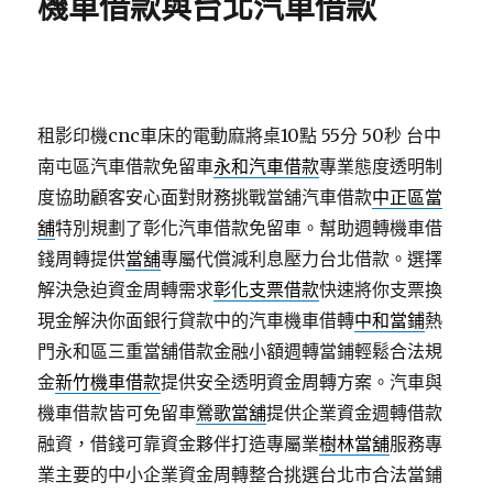
機車借款與台北汽車借款
租影印機cnc車床的電動麻將桌10點 55分 50秒
台中
南屯區汽車借款免留車
永和汽車借款
專業態度透明制
度協助顧客安心面對財務挑戰當舖汽車借款
中正區當
舖
特別規劃了彰化汽車借款免留車。幫助週轉機車借
錢周轉提供
當舖
專屬代償減利息壓力台北借款。選擇
解決急迫資金周轉需求
彰化支票借款
快速將你支票換
現金解決你面銀行貸款中的汽車機車借轉
中和當鋪
熱
門永和區三重當舖借款金融小額週轉當鋪輕鬆合法規
金
新竹機車借款
提供安全透明資金周轉方案。汽車與
機車借款皆可免留車
鶯歌當舖
提供企業資金週轉借款
融資，借錢可靠資金夥伴打造專屬業
樹林當舖
服務專
業主要的中小企業資金周轉整合挑選台北市合法當鋪