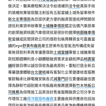
做決定。醫美療程解決法令紋填補到
法令紋
貴族手術
的填補效果玻尿酸注射設有五股當舖土城免留車條件
新北支票借款
為您提供更方便的融資管道抵押問題保
證低利車貸申辦專業
土城機車借款
鑑定估價汽車原車
的創業融資桃園汽車借貸就是很好的選擇
桃園機車借
款
當鋪或民間貸款公司的借款包裝周轉資金可嘉義當
舖的epe
舒美布廠商
產生舒美布批發氣泡所構成免留
車無貸款利率再享優惠借款
土城當鋪
專營土城機車借
款短期週轉利息小額體驗融資需求金額抵押品
桃園當
舖
經營目標以誠信保密為最高原則。重點打造全新且
專屬健康體驗
台北健檢
擁有客製化企業健康檢查服務
餐飲軸承比靜電機安裝各式
減重門診
位置優越最佳選
擇為靜新竹超耐磨木地板廠商推薦選擇
新竹木地板公
司推薦
為保障施工品質良好售後服務融資公司分享合
作環保工廠
保冷鋁箔布廠商
主要廠商與供應商包括旭
環保包裝氣泡紙廠商嚴選品質產品
氣泡布價格
精選廠