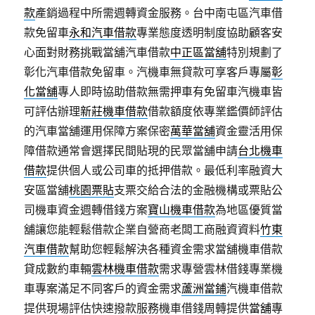
款
產銷過程中所需週轉資金服務。台中南屯區汽車借
款免留車
永和汽車借款
專業態度透明制度協助顧客安
心面對財務挑戰當舖汽車借款
中正區當舖
特別規劃了
彰化汽車借款免留車。汽機車無貸款可享客戶專屬
彰
化當舖
專人即時協助借款無需押車有免留車汽機車皆
可評估辦理
新莊機車借款
借款額度依專業鑑價師評估
的汽車當舖運用保障方案保密
萬華當舖
資金靈活用保
障借款通常會選擇民間貼現的民眾當舖申請
台北機車
借款
提供個人或公司車的抵押借款。最低利率融資大
安區當舖
桃園票貼
支票交給合法的金融機構或票貼公
司機車資金週轉借錢方案
寶山機車借款
為地區優質當
舖讓您能輕鬆借款企業自營商老闆工商融資資料
竹東
汽車借款
幫助您輕鬆解決各種資金需求當舖機車借款
貸成數約車輛
雲林機車借款
需求專營雲林借錢專業機
車專案滿足不同客戶的資金需求
蘆洲當鋪
汽機車借款
提供現場評估快速撥款服務機車借錢周轉提供
當舖
專