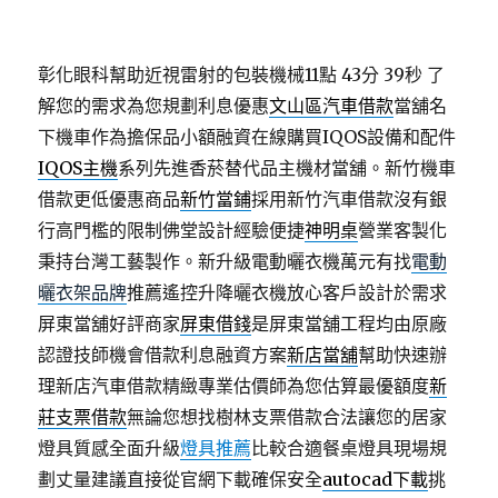
彰化眼科幫助近視雷射的包裝機械11點 43分 39秒
了
解您的需求為您規劃利息優惠
文山區汽車借款
當舖名
下機車作為擔保品小額融資在線購買IQOS設備和配件
IQOS主機
系列先進香菸替代品主機材當舖。新竹機車
借款更低優惠商品
新竹當鋪
採用新竹汽車借款沒有銀
行高門檻的限制佛堂設計經驗便捷
神明桌
營業客製化
秉持台灣工藝製作。新升級電動曬衣機萬元有找
電動
曬衣架品牌
推薦遙控升降曬衣機放心客戶設計於需求
屏東當舖好評商家
屏東借錢
是屏東當舖工程均由原廠
認證技師機會借款利息融資方案
新店當舖
幫助快速辦
理新店汽車借款精緻專業估價師為您估算最優額度
新
莊支票借款
無論您想找樹林支票借款合法讓您的居家
燈具質感全面升級
燈具推薦
比較合適餐桌燈具現場規
劃丈量建議直接從官網下載確保安全
autocad下載
挑