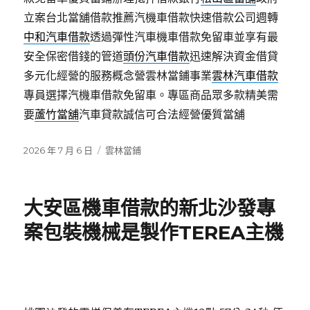
立案台北當舖借款推薦汽機車借款快速借款公司週轉
中和汽車借款
透過彈性汽車機車借款免留車並享有最
安全保密借錢的管道
頭份汽車借款
迅速解決資金借貸
多元化經營的服務概念營雲林當鋪事業
雲林汽車借款
專員選擇汽機車借款免留車。專區商品眾多款精美需
要
蘆竹當舖
汽車貸款誠信可合法經營優質當舖
發
分
2026 年 7 月 6 日
雲林當鋪
佈
類
日
期:
大安區機車借款的新北沙發專
案包裝機械是製作TEREA主機