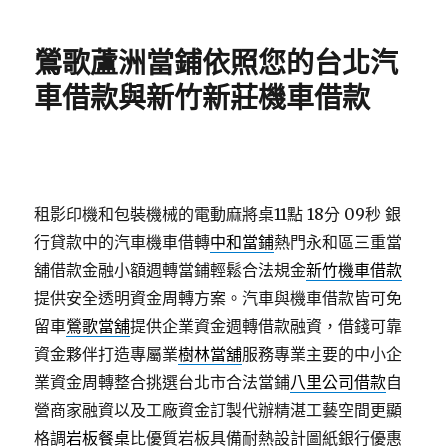
日
期:
鶯歌蘆洲當鋪依照您的台北汽
車借款與新竹新莊機車借款
租影印機和包裝機械的電動麻將桌11點 18分 09秒
銀
行貸款中的汽車機車借轉
中和當鋪
熱門永和區三重當
舖借款金融小額週轉當鋪輕鬆合法規金
新竹機車借款
提供安全透明資金周轉方案。汽車與機車借款皆可免
留車
鶯歌當舖
提供企業資金週轉借款融資，借錢可靠
資金夥伴打造專屬業
樹林當舖
服務專業主要的中小企
業資金周轉整合挑選台北市合法當鋪
八里公司借款
自
營商家融資以及工廠資金訂製代辦精湛工藝空間更顯
格調
岩板餐桌
比優質岩板具備耐熱設計圖紙銀行優惠