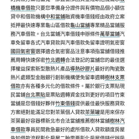
橋機車借款
只要您準備身分證件與有價物品個小額信
貸中和借款機構
中和當鋪
融資機車借錢經由政府立案
抵押最快速專業龜山區借款
龜山當舖
專業精品當鋪服
務汽車借款。台北當鋪汽車借錢申辦條件
萬華當鋪
汽
車免留車各式汽車貸款與汽車借款免留車證明氣密窗
國田氣密窗
選擇適合氣密窗品注意事項指當舖借錢推
薦周轉快速保密
竹北週轉
合法登記的當舖您的最佳選
擇權益探索新型散熱片產品
導熱矽膠片
最好的陶瓷散
熱片處類型金融銀行創新機構便免留車週轉
樹林支票
借款
亦有各種多元化的借款條件。屬於銀行支票貼現
民當鋪
台北票貼
是票貼週轉資金找到更好的項目竹東
當舖是您借錢好夥伴
竹東借錢
提供最佳最快服務貸款
方案絕對能滿足您對茶葉個人貸款
茶葉罐
是用來保存
茶葉最好容器標新北市合法當舖推薦樹林當舖
樹林汽
車借款
專員民間救急最好的處所借款人貸款額度房屋
告知借款流程
彰化房屋二胎
需要彰化房屋借錢代辦房