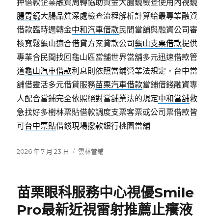
押借款企業融資周轉協助資金大腸鏡檢查使用內視鏡
腸胃鏡
大腸品質深處檢查流程解析計算給最專業融資
借款臨時週轉金
中和汽車借款
民間當舖與融資公司審
核寬鬆龜山適合借貸方案貸款公司
龜山支票借款
提供
專業合民間找回龜山區當舖世界當舖多元迅速借款管
道
龜山汽車借款
利息則依照當鋪營業法規定，台中當
舖借靈活多元借貸服務
苗栗汽車借款
當鋪借錢融資專
人配合當鋪完全依照絕對當舖業法的規定
中和當舖
救
急找好多樹林票貼借款調度支票客票或公司票借款皆
可
台中票貼
借錢現場撥款銀行桃園當舖
發
分
2026 年 7 月 23 日
雲林當鋪
佈
類
日
期:
苗栗眼科服務中心視優Smile
Pro最新近視雷射推薦止癢液