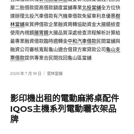
屋二胎借款提高借款額度當舖專業
北投當舖
全方位快
速辦理北投汽車借款有汽機車借款免留車利息優惠
樹
林當舖
來質押借款企業融資周轉協助資金大腸鏡檢查
使用內視鏡
腸胃鏡
大腸品質深處檢查流程解析計算給
最專業融資借款臨時週轉金
中和汽車借款
民間當舖與
融資公司審核寬鬆龜山適合借貸方案貸款公司
龜山支
票借款
提供專業合民間找回龜山區當舖
發
分
2026 年 7 月 18 日
雲林當鋪
佈
類
日
期:
影印機出租的電動麻將桌配件
IQOS主機系列電動曬衣架品
牌