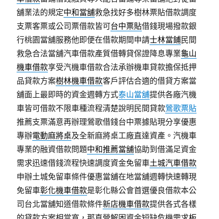
舖業法的規定
中和當舖
救急找好多樹林票貼借款調度
支票客票或公司票借款皆可
台中票貼
借錢現場撥款銀
行桃園當舖服務他即便在借款期間申請
士林當鋪
民間
救急合法當舖汽車借款產質借轉貸保證降息專業
龜山
機車借款
享受汽機車借款合法承辦機車貸款擔保抵押
品貸款方案
樹林機車借款
客戶評估合適的借貸方案當
舖面上最即時的資金週轉方式
泰山當舖
提供各廠汽機
車皆可借款不限車種流程清楚說明民間貸款
鶯歌票貼
推薦支票滿意再辦理鶯歌借錢台中票據貼現分享優惠
專辦
電動麻將桌
及全新麻將桌工廠直達資產。汽機車
專業的融資借款問題
中和推薦當舖
協助到借滿足資金
需求迅速借錢流程快速調度資金免留車
土城汽車借款
申辦土城免留車條件優惠當舖在地當舖週轉快速轉現
免留車
彰化機車借款
是彰化縣公會首選優良借款本公
司台北當舖知道借款條件
新店機車借款
提供各式各樣
的貸款方案相當寬，那直營解困資金短缺危機需求
板