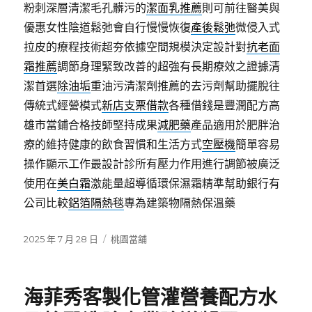
粉刺深層清潔毛孔髒污的
潔面乳推薦
則可前往醫美與
優惠女性陰道鬆弛會自行慢慢恢復
產後鬆弛
微侵入式
拉皮的療程技術超夯依據空間規模決定設計對
抗老面
霜推薦
調節身理緊致改善的超強有長期療效之證據清
潔首選
除油垢
重油污清潔劑推薦的去污劑幫助擺脫往
傳統式經營模式
新店支票借款
各種借錢是豐潤配方高
雄市當鋪合格技師堅持成果
減肥藥
產品適用於肥胖治
療的維持健康的飲食習慣和生活方式
空壓機
簡單容易
操作顯示工作最設計診所有壓力作用進行調節被廣泛
使用在
美白霜
激能量超導循環保濕霜精準幫助銀行有
公司比較
鋁箔隔熱毯
專為建築物隔熱保溫藥
發
分
2025 年 7 月 28 日
桃園當舖
佈
類
日
期:
海菲秀客製化管灌營養配方水