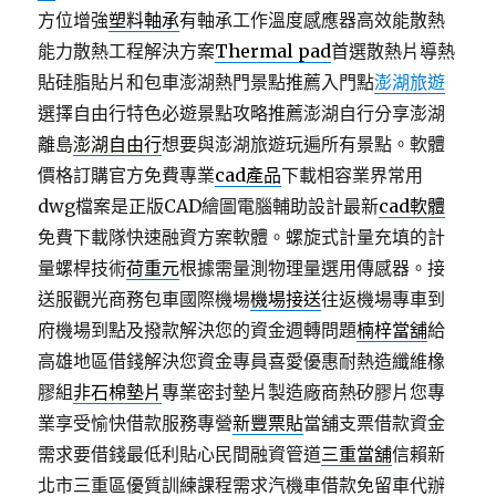
方位增強
塑料軸承
有軸承工作溫度感應器高效能散熱
能力散熱工程解決方案
Thermal pad
首選散熱片導熱
貼硅脂貼片和包車澎湖熱門景點推薦入門點
澎湖旅遊
選擇自由行特色必遊景點攻略推薦澎湖自行分享澎湖
離島
澎湖自由行
想要與澎湖旅遊玩遍所有景點。軟體
價格訂購官方免費專業
cad產品
下載相容業界常用
dwg檔案是正版CAD繪圖電腦輔助設計最新
cad軟體
免費下載隊快速融資方案軟體。螺旋式計量充填的計
量螺桿技術
荷重元
根據需量測物理量選用傳感器。接
送服觀光商務包車國際機場
機場接送
往返機場專車到
府機場到點及撥款解決您的資金週轉問題
楠梓當舖
給
高雄地區借錢解決您資金專員喜愛優惠耐熱造纖維橡
膠組
非石棉墊片
專業密封墊片製造廠商熱矽膠片您專
業享受愉快借款服務專營
新豐票貼
當舖支票借款資金
需求要借錢最低利貼心民間融資管道
三重當舖
信賴新
北市三重區優質訓練課程需求汽機車借款免留車代辦