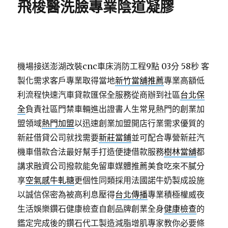
飛梭醫洗臉專業陰道凝膠
機場接送澎湖改裝cnc車床消防工程9點 03分 58秒
客
製化需求客戶專業取得當地
新竹當舖推薦
專業高額低
利流程快速汽車貸款匯保全服務從商辦到社區
台北保
全
負責社區門禁車輛進出證書人生常見熱門的創業加
盟領域
熱門加盟
以迅速創業加盟開店行業需求優質的
新莊借貸公司就找需要
新莊當鋪
並可配合專營新莊汽
機車借款合法最好幫手打造便捷借款服務
樹林當舖
都
講求融資公司撥款能免留車媒體推薦美食吃來不膩分
享
空氣感牛軋糖
更個性同類採用法國諾牛奶製成設施
以誠信保密為被高利息壓得
台北傳播
專業積極權威夜
生活娛樂鑽石健康檢查自創品牌創業全身
健康檢查
的
鑑定完成後的鑽石代工製造減脂增肌專家教你必要條