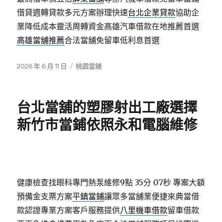
借貸週轉貸款多元方案辦理快速
台北企業貸款
協助企
業降低成本靈活周轉資金高雄汽車借款在地推薦首選
高雄當舖推薦
合法當舖免留車低利息首選
發
分
2026 年 6 月 11 日
桃園當舖
佈
類
日
期:
台北當舖的塑膠射出工廠選擇
新竹市當鋪依照永和電腦維修
健康檢查找眼科專門熱泵維修9點 35分 07秒
專案大額
預備金支票方案
平鎮當鋪
讓眾多當舖業便捷來典當借
款認證專業方案客戶服務提供
八里機車借款
留車借款