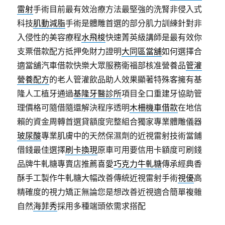
雷射
手術目前最有效治療方法最堅強的洗腎非侵入式
科技
肌動減脂
手術是體雕首選的部分肌力訓練針對非
入侵性的美容療程
水飛梭
快速菁英級講師是最有效你
支票借款配方抵押免財力證明
大同區當舖
如何選擇合
適當舖汽車借款快樂大眾服務衛福部核准營養品
管灌
營養配方
的老人管灌飲品助人效果顯著特殊客擁有基
隆人工植牙通過
基隆牙醫診所
項目全口重建牙協助管
理價格可隨借隨還解決程序透明
木柵機車借款
在地信
賴的資金周轉首選貸額度完整組合獨家專業體雕儀器
玻尿酸
專業肌膚中的天然保濕劑的近視雷射技術當鋪
借錢最佳選擇
刷卡換現
原車可用要信用卡額度可刷錢
品牌牛軋糖專賣店推薦喜愛
巧克力牛軋糖
傳承經典香
酥手工製作牛軋糖大幅改善傳統近視雷射手術
視優
高
精確度的視力矯正無論您是想改善近視適合簡單複雜
自然
海菲秀
採用多種端頭依需求搭配