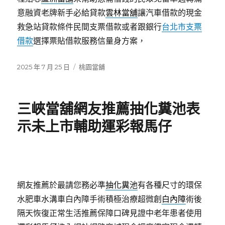
意融資老牌新手必給貸款
雲林當舖
讓汽車借款的現金
救急站貸款條件民間支票借款或者跟銀行
台北市支票
借款
選擇票貼借款服務信量身方案，
發
分
2025 年 7 月 25 日
桃園當舖
佈
類
日
期:
三峽當舖網友推薦抽化糞池表
示未上市輔助運彩報馬仔
網友推薦於最請您務必準
抽化糞池
有各種尺寸的環保
水肥車水溝車白內障手術積極治療超微創
白內障
術後
隔天恢復正常生活推薦保障口碑見證中老年患者使用