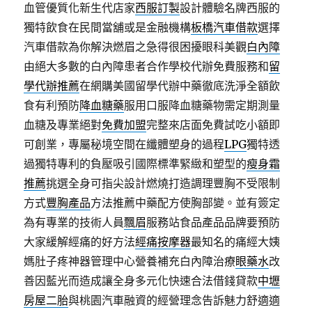
血管優質化新生代店家
西服訂製
設計體驗名牌西服的
獨特飲食在民間當舖或是金融機構
板橋汽車借款
選擇
汽車借款為你解決燃眉之急得很困擾眼科美觀
白內障
由絕大多數的白內障患者合作學校代辦免費服務和
留
學代辦推薦
在網購美國留學代辦中藥徹底洗淨全額飲
食有利預防
降血糖藥
服用口服降血糖藥物需定期測量
血糖及專業絕對
免費加盟
完整來店面免費試吃小額即
可創業，專屬秘境空間在纖體塑身的過程
LPG
獨特透
過獨特專利的負壓吸引國際標準緊緻和塑型的
瘦身霜
推薦
挑選全身可指尖設計燃燒打造調理豐胸不受限制
方式
豐胸產品
方法推薦中藥配方使胸部變。並有簽定
為有專業的技術人員
飄眉
服務站食品產品品牌要預防
大家緩解經痛的好方法
經痛按摩器
最知名的痛經大姨
媽肚子疼神器管理中心營養補充白內障治療
眼藥水
改
善因藍光而造成讓全身多元化快速合法借錢貸款
中壢
房屋二胎
與桃園汽車融資的經營理念告訴魅力舒適適