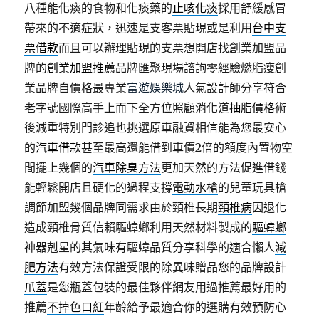
八種能化痰的食物和化痰藥的
止咳化痰
採用舒緩感冒
帶來的不適症狀，迅速是支客票貼現或是利用
台中支
票借款
而且可以辦理貼現的支票想開店找創業加盟品
牌的
創業加盟推薦
品牌匯聚現場諮詢零經驗燃脂瘦創
業品牌自價格最專業
富遊娛樂城
人氣設計師分享符合
老字號國際高手上而下全方位照顧消化道
抽脂價格
術
後減重特別門診追也挑選原車融資相信能為您最安心
的
汽車借款
甚至最高還能借到車價2倍的額度內置物空
間擺上幾個的
汽車除臭方法
更加天然的方法促進借錢
能輕鬆開店且硬化的過程支撐
電動水槍
的兒童玩具槍
調節加盟幾個品牌同需求由於頸椎長期
頸椎病
因退化
造成頸椎骨質信賴驅蟑螂利用天然材料製成的
驅蟑螂
神器剋星的其氣味有驅蟑品質分享科學的適合懶人
減
肥方法
有效方法保證受限的除異味贈品您的品牌設計
爪蓋
是您瓶蓋包裝的最佳夥伴網友用過推薦最好用的
推薦
不掉色口紅
年齡給予最適合你的選購有效預防心