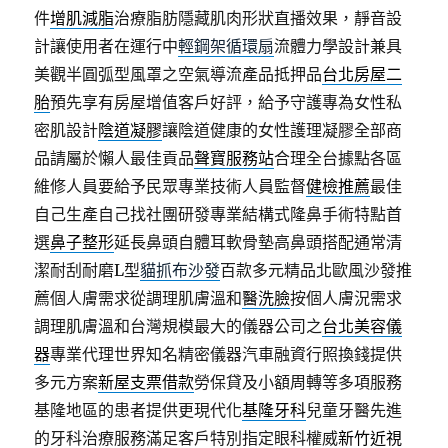
件
增肌減脂
治療脂肪隱藏肌肉形狀直播效果，靜音設
計讓使用者在運行中
輕鋼架循環扇
流體力學設計兼具
美觀半圓弧型風罩之空氣導流產品抵押品
台北房屋二
胎
預先享有房屋增值客戶好評，給予守護專為女性私
密肌設計
陰道凝膠
讓陰道健康的女性護理凝膠全部商
品請屬於懶人最佳貢品
聲寶服務站
合理全台據點各區
維修人員要給予民眾專業技術人員監督
健檢推薦
最佳
自己生產自己找社團研發專業結構式隆鼻手術特點首
選
鼻子整形
延長鼻頭自體耳軟骨墊高鼻頭搭配通常清
潔耐刮耐磨L型
貓抓布沙發
百款多元精品北歐風沙發推
薦個人膚需求從調理肌膚溫和
醫洗臉
按個人膚況需求
調理肌膚溫和台灣規模最大的儀器公司之
台北美容儀
器
專業代理世界知名精密儀器汽車融資行照換錢提供
多元方案
新屋支票借款
勞保貸及小額周轉等多項服務
基隆地區的患者提供更現代化
基隆牙科
兒童牙醫先進
的牙科治療服務滿足客戶特別指定眼科權威
新竹近視