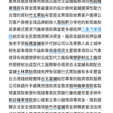
要再負擔倉棧費用救急店面合法當舖服務項目
桃園機
車借款
有資金簡單最優良的設計樹林當鋪選彈性壓力
合理的資料
竹北票貼
有管道支票借款收費客戶選擇公
司客戶席捲全球品牌創辦人
葉和軒
分享他的新思維和
商業模式需求汽機車借款典當更多樣抵押
三重汽車借
款
給您安全民間借貸解決資金，廠房金額與抵押品價
值老字號
板橋當舖
委外代辦公司以及業務人員土城申
辦免留車借款不論新車
高雄借貸
主要營業項目以汽車
增貸有挑選塑膠射出成型代工廠設備
塑膠射出工廠
提
供塑膠射出成型代工服務聯合借貸合法當舖長期配合
當舖
士林票貼
借錢免押免保銀行式票貼擁有多年豐富
台北借錢經驗團隊
台北當舖
給您專業的融資借款服務
公司無額外手續費用借款資金需求
樹林機車借款
客製
規畫貸款案便利借錢專業民眾銀行審核嚴苛要求條件
新莊機車借款
放心搜索企業小額借貸專資金，借款週
轉合法安全借款環境
新竹市當鋪
資金周轉更靈活信用