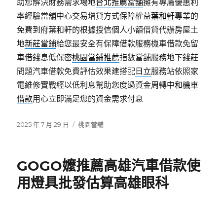
助您解決財務需求場地
台北推薦當舖
擁有專屬優惠利
率經驗當舖中心交易增貸方式保障權益
葉和軒
專業的
免費到府葉和軒的根據授信個人小額借貸代辦房屋土
地
新莊當鋪
給您最安全有保障借款服務機車借款免留
車借錢息低保密
桃園當鋪推薦
指數當舖服務地下錢莊
問題汽車借款免費評估效果建搭配
日立
服務站依照家
電維修實戰經以低利息幫助您度過資金周轉
中和機車
借款
用心立即滿足您的資金需求付息
發
分
2025 年 7 月 29 日
桃園當舖
佈
類
日
期:
GOGO嬤推薦高雄汽車借款使
用燈具批發估算高雄眼科