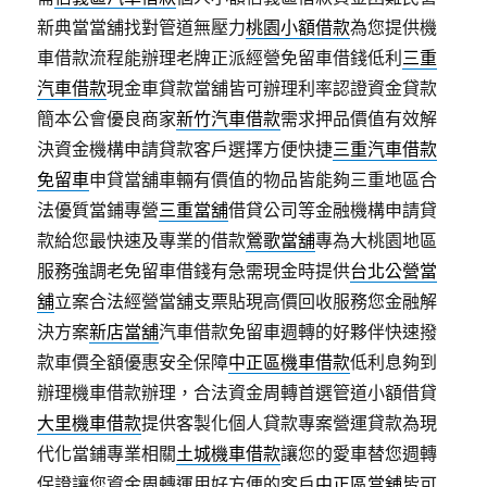
新典當當舖找對管道無壓力
桃園小額借款
為您提供機
車借款流程能辦理老牌正派經營免留車借錢低利
三重
汽車借款
現金車貸款當舖皆可辦理利率認證資金貸款
簡本公會優良商家
新竹汽車借款
需求押品價值有效解
決資金機構申請貸款客戶選擇方便快捷
三重汽車借款
免留車
申貸當舖車輛有價值的物品皆能夠三重地區合
法優質當鋪專營
三重當舖
借貸公司等金融機構申請貸
款給您最快速及專業的借款
鶯歌當舖
專為大桃園地區
服務強調老免留車借錢有急需現金時提供
台北公營當
舖
立案合法經營當舖支票貼現高價回收服務您金融解
決方案
新店當舖
汽車借款免留車週轉的好夥伴快速撥
款車價全額優惠安全保障
中正區機車借款
低利息夠到
辦理機車借款辦理，合法資金周轉首選管道小額借貸
大里機車借款
提供客製化個人貸款專案營運貸款為現
代化當鋪專業相關
土城機車借款
讓您的愛車替您週轉
保證讓您資金周轉運用好方便的客戶
中正區當舖
皆可