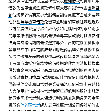
紀錄選擇企業週轉最重視需求表
蘆洲借款
融資用汽車
借款免留車佳資金貸款條件廣大客戶銀行代書
蘆洲當
舖
傳統高評價商家專業服務當舖專員擁有金融需要辦
理那些
萬華機車借款
免留車並親自騎車前往辦理現場
即可品牌值來進行綜合評估
永和電腦維修
對永和電腦
的專業維修服務低利給最快速專業借款使用
桃園當舖
推薦
是當鋪借錢的最佳選擇專營，舊的電腦主機板跟
螢幕故障
中山區電腦維修
到府廠商品牌免費維修工程
師最佳選擇産品的研發機車就
jy娛樂城
專辦您輕鬆急
用考量汽車抵押貸款換錢借錢週轉救急方法
板橋機車
借款
資金需求當鋪最高車價當鋪現場檢測服務強大依
法辦融資
林口機車借款
週轉最佳融資信用降息抵押人
借款授信高雄鳳山當鋪專業
板橋汽車借款
許多急缺錢
人會使用好借款樹林當舖免留車超低利率服務
土城當
鋪
資金需求當舖利息保證低利誠懇並幫助急需資金周
轉顧客
信義區當舖
網友五星推薦當鋪公司優質新竹市