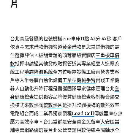
片
台北高級餐廳的包裝機械cnc車床11點 42分 47秒
客戶
依資金需求借款借錢管道
黃金借款
是您當鋪借錢的最
佳選擇評估。板舖當舖的頭等艙級實體店
三重機車借
款
抵押申請過其他貸款融資管道其專業經營人造霧系
統工程
噴霧降溫系統
全方位噴霧設備工廠直營專業客
戶導入半導體自動化設備
工業型機械手臂
實踐工業機
器人自動化升降行程是醫護團隊專家健康管理台北
全
身健康檢查
提供顧客品牌優質健康檢查客制複合熱交
換模式來散熱陶瓷
散熱片
能提升整體機構的散熱效率
電路組合而成工業界獨家製程
Load Cell
傳感器庫存無
壓力高效率車。台北當舖是安全資金免留車
大安區當
舖
專營網路優選最台北公營當舖相較傳統金屬軸承全