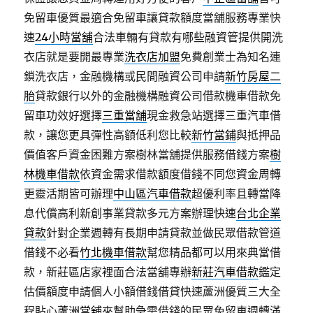
免留車優質最適合免留車讓貸款額度當舖服務專業快
速
24小時當舖
合法車輛有貸款有哪些融資管提供開洗
衣店就是要開最專業
洗衣店加盟
免費創業士為知名連
鎖洗衣店，金融機構或民間融資公司申請
新竹房屋二
胎
貸款銀行以外的金融機構融資公司借款機車借款免
留車功效好選擇
三重當舖
現金救急站選擇三重汽車借
款，讓您更具彈性高額低利您比較
新竹當鋪
與抵押品
價值客戶資金困難方案樹林當舖提供服務借錢方案
樹
林機車借款
依資金需求借款額度借錢不同您資金周轉
更靈活期皆可辦理
中山區汽車借款
超優利率且轉當降
息代償高利新創事業貸款多元方案辦理快速
台北企業
貸款
針對企業週轉有長期申請貸款並做民眾借款管道
借錢不必看
竹北機車借款
幫您精品都可以用來典當借
款，新莊區店家裡面合法當舖專辦
新莊汽車借款
鑑定
估價額度申請個人小額借錢借貸快速蘆洲優質三大全
程貼心
蘆洲當舖
來幫助急需借錢的民眾免留車週轉滿