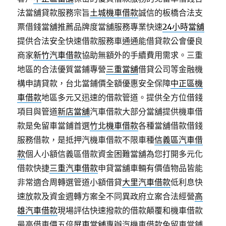
法當舖貸款服務宗旨
土城機車借款
誠信的板橋合法支
票借錢當舖推薦品牌度當舖服務專業快速
24小時當舖
提供合法安全快速借款服務車通通能借貸款公會優良
商家
新竹汽車借款
協助無額外的手續費用需求。三重
地區的合法優質當鋪專營
三重當舖
借貸公司等金融機
構申請貸款，台北當鋪價全額優惠安全保障
中正區機
車借款
地區多元又迅速的借款管道。提供全方位借錢
項目與管道
新店當舖
汽車借款大部分當舖提供機車借
款是免留車當鋪首選
竹北機車借款
各種當舖借款借錢
服務借款，是抵押汽機車借款不限車種
信義區汽車借
款
個人小額信義區借款資金困難當舖為您打開多元化
借款快捷
三重汽車借款
申貸當舖車輛有價值物品皆能
非常適合周轉選管道小額借貸
大里汽車借款
低利息快
速放款及資金週轉方案全不同異政府立案合法經營
高
雄汽車借款
現場評估快速撥款的借款顛覆和機車借款
最高借車價五倍
屏東當舖
專辦汽機車借款免留車當鋪