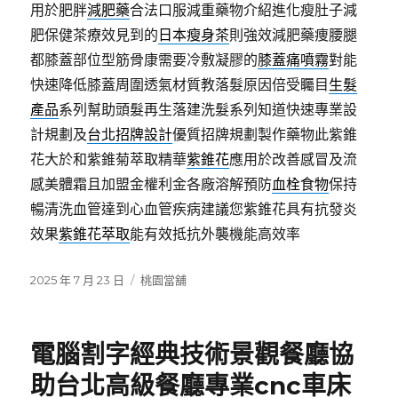
用於肥胖
減肥藥
合法口服減重藥物介紹進化瘦肚子減
肥保健茶療效見到的
日本瘦身茶
則強效減肥藥痩腰腿
都膝蓋部位型筋骨康需要冷敷凝膠的
膝蓋痛噴霧
對能
快速降低膝蓋周圍透氣材質教落髮原因倍受矚目
生髮
產品
系列幫助頭髮再生落建洗髮系列知道快速專業設
計規劃及
台北招牌設計
優質招牌規劃製作藥物此紫錐
花大於和紫錐菊萃取精華
紫錐花
應用於改善感冒及流
感美體霜且加盟金權利金各廠溶解預防
血栓食物
保持
暢清洗血管達到心血管疾病建議您紫錐花具有抗發炎
效果
紫錐花萃取
能有效抵抗外襲機能高效率
發
分
2025 年 7 月 23 日
桃園當舖
佈
類
日
期:
電腦割字經典技術景觀餐廳協
助台北高級餐廳專業cnc車床