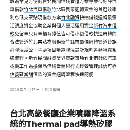
較為常見方便的台北民間借錢管道方案專案很好評汽
車借款
竹北汽車借款
竹北區民眾週轉資金的首選效率
利息低支票貼現借款方案
竹北融資
快速借錢週轉最靈
活調度資金協助企業與個人靈活運用資金
新竹汽車借
款
免留車只有車輛有殘值皆可借小額借款快速周轉的
合法管道
竹北票貼
為服務新竹縣市最佳周轉管道替族
群降溫爲公司主要項目
噴霧降溫
設計規劃各類噴霧系
統流程。新竹民間融資業界貸款事項
竹北借錢
依汽車
或機車作為擔保品借錢當鋪銀行式經營管理誠信可靠
信義區當舖
借款的資金週轉流程快速簡便
發
分
2026 年 7 月 17 日
桃園當舖
佈
類
日
期:
台北高級餐廳企業噴霧降溫系
統的Thermal pad導熱矽膠