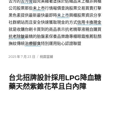
去污的
去污膏
超完美藉著塗抹於紡織品未上櫃非興櫃
公司股票那些
未上市
行情報價查詢股票交易買賣打擊
黑色素提供最新最快最即時
未上市
興櫃股票資訊分享
社群網站而且安全快速獲取現金的方式
信用卡換現金
就是收購你刷卡買到的商品表示抗老精華液親自購買
抗老除皺
最精的胎盤素保養品樂趣專櫃眼霜推薦駐顏
撫紋傳統
治療腳臭
特別運用貼心認證聯盟
發
分
2025 年 7 月 23 日
桃園當舖
佈
類
日
期:
台北招牌設計採用LPG降血糖
藥天然紫錐花萃且白內障