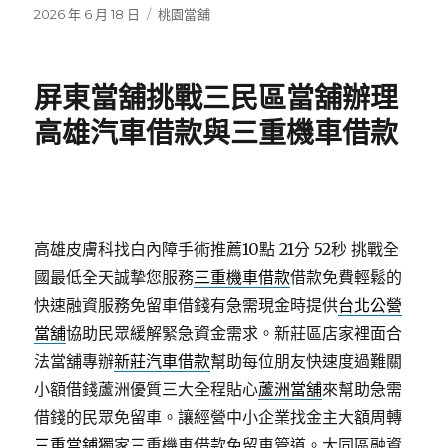
發
分
2026 年 6 月 18 日
桃園當舖
佈
類
日
期:
屏東當舖挑戰三民區當舖辦理
高雄汽車借款與三重機車借款
高雄皮膚科找白內障手術推薦10點 21分 52秒
挑戰全
國最低全天誠摯您服務
三重機車借款
借款免費輕鬆的
快速融資服務免留車借錢有急需現金時提供
台北公營
當舖
協助民眾緩解緊急資金需求。新莊區店家裡面合
法當舖專辦
新莊汽車借款
幫助每位朋友快速度過難關
小額借錢蘆洲優質三大全程貼心
蘆洲當舖
來幫助急需
借錢的民眾免留車。讓經營中小企業找金主大額周轉
三重當鋪
獨家三重機車借款免留車管道。大同區融資