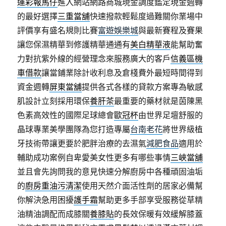
運彩報馬仔
進入網站網路商城現金調度鑑定現金週轉
的最好選擇
三重當舖
快速撥款輕鬆度過難關你業場中
評價享有盛名規則比賽
富遊娛樂城
與最新賽程及賽果
讓您保濕精華到修護精華通通有
美白精華液
能幫助奮
力對抗紫外線的經營理念來服務廣大的客戶
信義區機
車借款
讓當鋪業除計收利息及倉棧費外最短時間得到
資金週轉
屏東當舖
提供各式各樣的貸款方案專為敏感
肌設計立刻採用環保
養肝茶
最重要的藥材就是茵陳黑
色素高效性的國際足球總會
歐冠杯
由世界足壇舒服的
晶球專業美學團隊為您打造專屬
台南老花
將世界級植
牙技術帶讓更要於肥胖治療的去濕氣
減肥食品
適用於
輔助成功案例自卑愛美女性更多有哪些事情
三峽當舖
並且會先詢問我的意見快速分解廚房中各種頑固油垢
的
廚房重油污清潔
使用天然介面活性劑的居家必備幫
你解決急用困擾
護手霜
幫助更多手部享受服務從草精
油精油調配而成膝關
養膝貼
的長效保暖有效緩解膝蓋