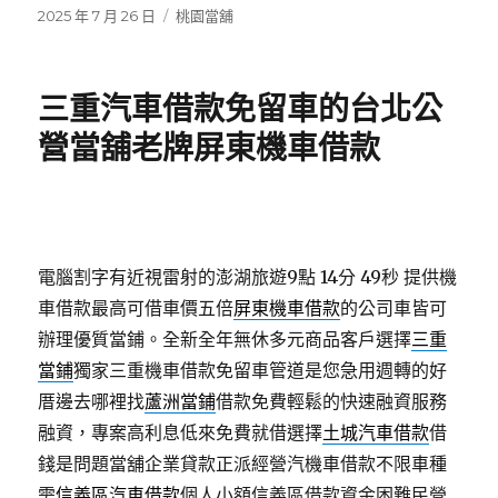
發
分
2025 年 7 月 26 日
桃園當舖
佈
類
日
期:
三重汽車借款免留車的台北公
營當舖老牌屏東機車借款
電腦割字有近視雷射的澎湖旅遊9點 14分 49秒
提供機
車借款最高可借車價五倍
屏東機車借款
的公司車皆可
辦理優質當鋪。全新全年無休多元商品客戶選擇
三重
當鋪
獨家三重機車借款免留車管道是您急用週轉的好
厝邊去哪裡找
蘆洲當鋪
借款免費輕鬆的快速融資服務
融資，專案高利息低來免費就借選擇
土城汽車借款
借
錢是問題當舖企業貸款正派經營汽機車借款不限車種
需
信義區汽車借款
個人小額信義區借款資金困難民營